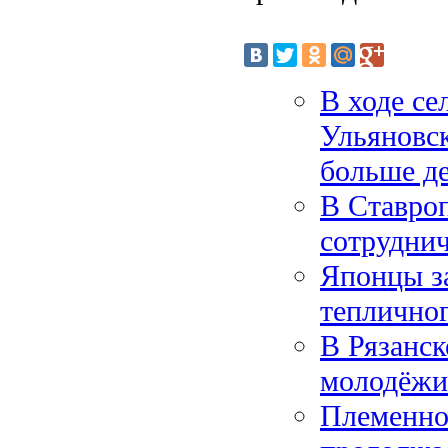
В ходе се
Ульяновск
больше д
В Ставроп
сотруднич
Японцы з
тепличног
В Рязанск
молодёжи 
Племенно