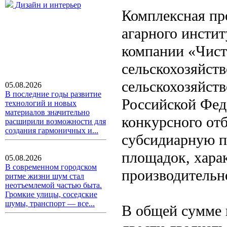
Дизайн и интерьер
Комплексная пр
агарного инстит
компании «Чист
сельскохозяйств
сельскохозяйст
05.08.2026
В последние годы развитие
Российской Фед
технологий и новых
материалов значительно
конкурсного отб
расширили возможности для
создания гармоничных и...
субсидиарную п
площадок, хара
05.08.2026
В современном городском
производительн
ритме жизни шум стал
неотъемлемой частью быта.
Громкие улицы, соседские
шумы, транспорт — все...
В общей сумме 