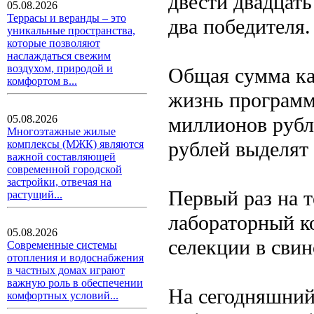
двести двадцать
05.08.2026
Террасы и веранды – это
два победителя.
уникальные пространства,
которые позволяют
наслаждаться свежим
воздухом, природой и
Общая сумма ка
комфортом в...
жизнь программ
миллионов рубл
05.08.2026
Многоэтажные жилые
рублей выделят 
комплексы (МЖК) являются
важной составляющей
современной городской
застройки, отвечая на
Первый раз на 
растущий...
лабораторный к
05.08.2026
селекции в свин
Современные системы
отопления и водоснабжения
в частных домах играют
важную роль в обеспечении
На сегодняшний
комфортных условий...