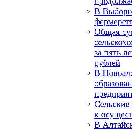
продолжа
В Выборг
фермерст
Общая су
сельскохо
за пять л
рублей
В Новоал
образован
предприят
Сельские 
к осущес
В Алтайс