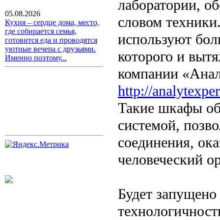
лаборатории, о
05.08.2026
словом техники
Кухня – сердце дома, место,
где собирается семья,
используют бол
готовится еда и проводятся
уютные вечера с друзьями.
которого и выт
Именно поэтому...
компании «Анал
http://analytexpe
Такие шкафы о
системой, позв
соединения, ок
человеческий о
Будет запущено
технологичност