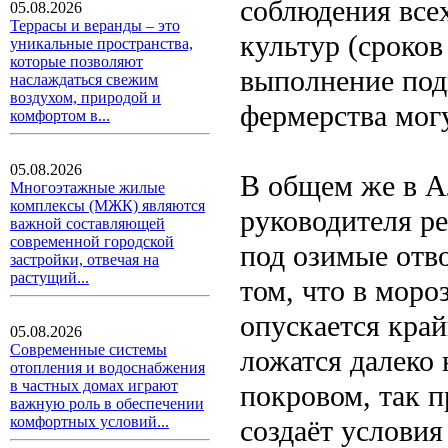
соблюдения все
05.08.2026
Террасы и веранды – это
культур (сроко
уникальные пространства,
которые позволяют
выполнение подк
наслаждаться свежим
воздухом, природой и
фермерства могу
комфортом в...
05.08.2026
В общем же в А
Многоэтажные жилые
комплексы (МЖК) являются
руководителя ре
важной составляющей
современной городской
под озимые отв
застройки, отвечая на
растущий...
том, что в моро
опускается край
05.08.2026
Современные системы
ложатся далеко 
отопления и водоснабжения
в частных домах играют
покровом, так п
важную роль в обеспечении
комфортных условий...
создаёт услови