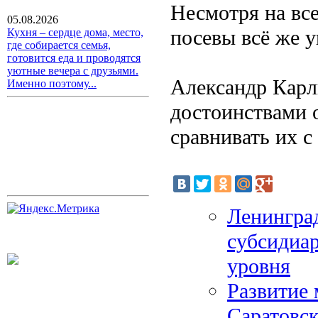
Несмотря на вс
05.08.2026
посевы всё же 
Кухня – сердце дома, место,
где собирается семья,
готовится еда и проводятся
уютные вечера с друзьями.
Александр Карл
Именно поэтому...
достоинствами 
сравнивать их с
Ленингра
субсидиа
уровня
Развитие 
Саратовс