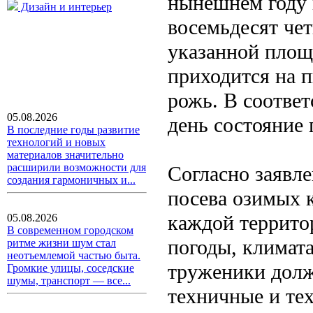
нынешнем году 
Дизайн и интерьер
восемьдесят чет
указанной площ
приходится на п
рожь. В соответ
05.08.2026
день состояние
В последние годы развитие
технологий и новых
материалов значительно
расширили возможности для
Согласно заявл
создания гармоничных и...
посева озимых 
каждой территор
05.08.2026
В современном городском
погоды, климата
ритме жизни шум стал
неотъемлемой частью быта.
труженики долж
Громкие улицы, соседские
шумы, транспорт — все...
техничные и те