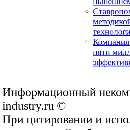
нынешнем
Ставропо
методикой
технолог
Компания
пяти милл
эффективн
Информационный некомм
industry.ru ©
При цитировании и испо