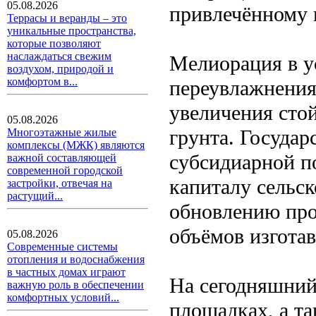
05.08.2026
привлечённому 
Террасы и веранды – это
уникальные пространства,
которые позволяют
наслаждаться свежим
Мелиорация в у
воздухом, природой и
комфортом в...
переувлажнения
увеличения сто
05.08.2026
грунта. Госуда
Многоэтажные жилые
комплексы (МЖК) являются
субсидиарной п
важной составляющей
современной городской
капиталу сельс
застройки, отвечая на
растущий...
обновлению про
объёмов изгота
05.08.2026
Современные системы
отопления и водоснабжения
в частных домах играют
На сегодняшний
важную роль в обеспечении
комфортных условий...
площадках, а та