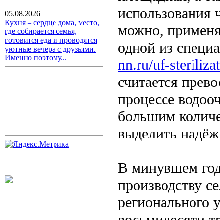
использования 
05.08.2026
Кухня – сердце дома, место,
можно, применя
где собирается семья,
готовится еда и проводятся
одной из специ
уютные вечера с друзьями.
Именно поэтому...
nn.ru/uf-steriliza
считается прев
процессе водоо
большим количе
выделить надёж
В минувшем год
производству се
регионального 
восьмидесяти т