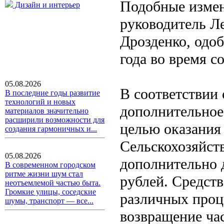
Подобные измен
Дизайн и интерьер
руководитель Л
Дрозденко, одо
года во время с
05.08.2026
В соответствии
В последние годы развитие
технологий и новых
дополнительное
материалов значительно
расширили возможности для
целью оказания
создания гармоничных и...
Сельскохозяйст
05.08.2026
дополнительно 
В современном городском
ритме жизни шум стал
рублей. Средст
неотъемлемой частью быта.
Громкие улицы, соседские
различных проце
шумы, транспорт — все...
возвращение час