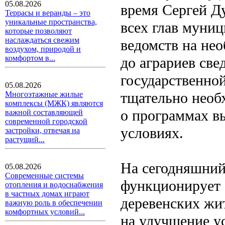
05.08.2026
время Сергей Д
Террасы и веранды – это
уникальные пространства,
всех глав муни
которые позволяют
наслаждаться свежим
ведомств на не
воздухом, природой и
комфортом в...
до аграриев св
государственно
05.08.2026
тщательно необ
Многоэтажные жилые
комплексы (МЖК) являются
о программах в
важной составляющей
современной городской
условиях.
застройки, отвечая на
растущий...
На сегодняшний
05.08.2026
Современные системы
функционирует 
отопления и водоснабжения
в частных домах играют
деревенских жит
важную роль в обеспечении
комфортных условий...
на улучшение у