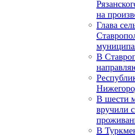
Рязанско
на произв
Глава сел
Ставропол
муниципа
В Ставроп
направляю
Республик
Нижегоро
В шести 
вручили 
проживан
В Туркме