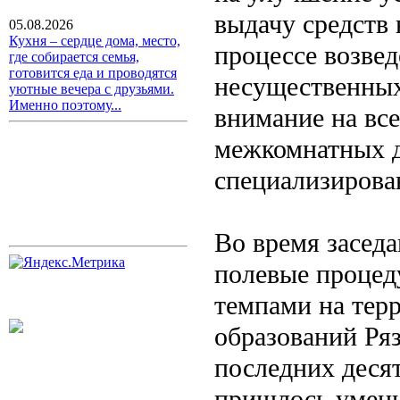
выдачу средств 
05.08.2026
Кухня – сердце дома, место,
процессе возве
где собирается семья,
готовится еда и проводятся
несущественных
уютные вечера с друзьями.
Именно поэтому...
внимание на все
межкомнатных д
специализирова
Во время заседа
полевые процед
темпами на тер
образований Ряз
последних деся
пришлось умень