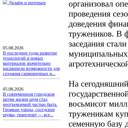
организовал оп
Дизайн и интерьер
проведения сез
доведения фина
тружеников. В 
заседания стал
05.08.2026
муниципальных 
В последние годы развитие
технологий и новых
агротехнической
материалов значительно
расширили возможности для
создания гармоничных и...
На сегодняшний
05.08.2026
государственно
В современном городском
ритме жизни шум стал
восьмисот милл
неотъемлемой частью быта.
Громкие улицы, соседские
труженикам куп
шумы, транспорт — все...
семенную базу д