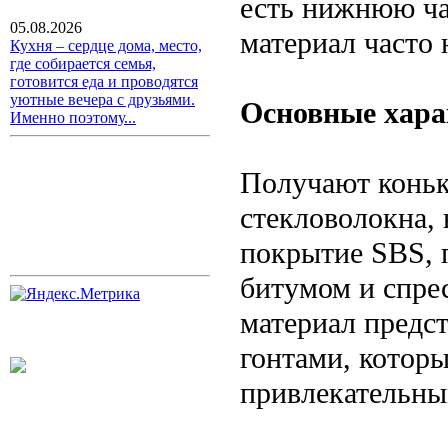
есть нижнюю час
05.08.2026
материал часто
Кухня – сердце дома, место,
где собирается семья,
готовится еда и проводятся
уютные вечера с друзьями.
Основные хара
Именно поэтому...
Получают коньк
стекловолокна, 
покрытие SBS, 
битумом и спре
материал предс
гонтами, котор
привлекательны