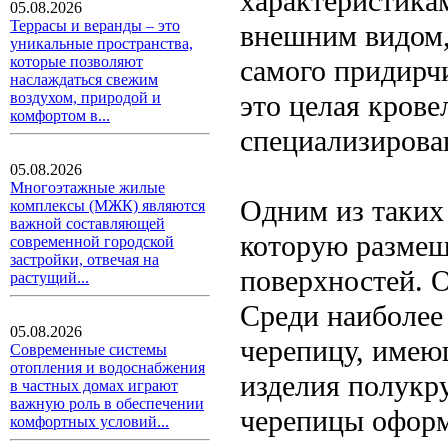
характеристика
05.08.2026
Террасы и веранды – это
внешним видом,
уникальные пространства,
которые позволяют
самого придирч
наслаждаться свежим
это целая кров
воздухом, природой и
комфортом в...
специализирова
05.08.2026
Многоэтажные жилые
Одним из таких
комплексы (МЖК) являются
важной составляющей
которую размещ
современной городской
застройки, отвечая на
поверхностей. 
растущий...
Среди наиболее
05.08.2026
черепицу, имею
Современные системы
отопления и водоснабжения
изделия полукр
в частных домах играют
важную роль в обеспечении
черепицы оформ
комфортных условий...