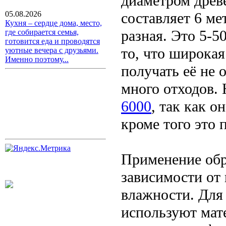
диаметром древе
составляет 6 м
05.08.2026
Кухня – сердце дома, место,
разная. Это 5-5
где собирается семья,
готовится еда и проводятся
то, что широкая
уютные вечера с друзьями.
Именно поэтому...
получать её не 
много отходов.
6000
, так как 
кроме того это 
Применение обр
зависимости от
влажности. Для
используют мат