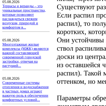
05.08.2026
Существуют раз
Террасы и веранды – это
уникальные пространства,
Если распил пр
которые позволяют
наслаждаться свежим
распил), то по
воздухом, природой и
комфортом в...
коротких, кото
Они устойчивы 
05.08.2026
Многоэтажные жилые
ствол распилив
комплексы (МЖК) являются
важной составляющей
доски из центра
современной городской
застройки, отвечая на
из оставшейся ч
растущий...
распил). Такой
05.08.2026
оттенком, но м
Современные системы
отопления и водоснабжения
в частных домах играют
важную роль в обеспечении
Параметры обре
комфортных условий...