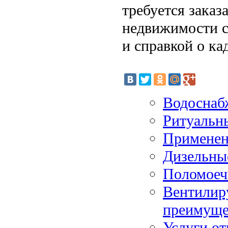
требуется заказ
недвижимости с
и справкой о ка
Водоснабж
Ритуальны
Применени
Дизельны
Поломое
Вентилир
преимуще
Услуги от