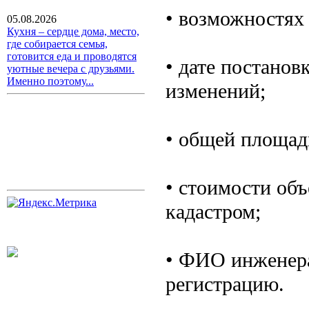
• возможностях 
05.08.2026
Кухня – сердце дома, место,
где собирается семья,
готовится еда и проводятся
• дате постанов
уютные вечера с друзьями.
Именно поэтому...
изменений;
• общей площад
• стоимости объ
кадастром;
• ФИО инженера
регистрацию.