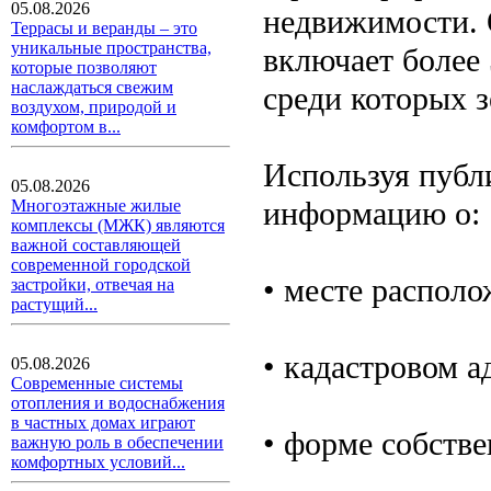
05.08.2026
недвижимости.
Террасы и веранды – это
уникальные пространства,
включает более
которые позволяют
наслаждаться свежим
среди которых з
воздухом, природой и
комфортом в...
Используя публ
05.08.2026
информацию о:
Многоэтажные жилые
комплексы (МЖК) являются
важной составляющей
современной городской
• месте располо
застройки, отвечая на
растущий...
• кадастровом а
05.08.2026
Современные системы
отопления и водоснабжения
в частных домах играют
• форме собстве
важную роль в обеспечении
комфортных условий...