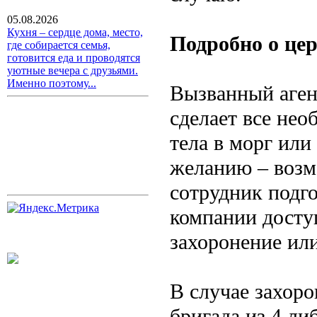
05.08.2026
Кухня – сердце дома, место,
Подробно о це
где собирается семья,
готовится еда и проводятся
уютные вечера с друзьями.
Именно поэтому...
Вызванный агент
сделает все нео
тела в морг ил
желанию – возм
сотрудник подг
компании досту
захоронение ил
В случае захоро
бригада из 4 ли