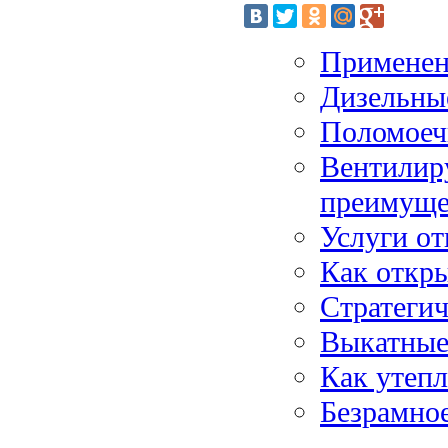
Применени
Дизельны
Поломое
Вентилир
преимуще
Услуги от
Как откр
Стратегич
Выкатные
Как утепл
Безрамное