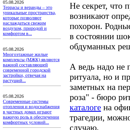
05.08.2026
Не секрет, что 
Террасы и веранды – это
уникальные пространства,
возникают опре
которые позволяют
наслаждаться свежим
похорон. Родные
воздухом, природой и
комфортом в...
в состоянии шок
обдуманных ре
05.08.2026
Многоэтажные жилые
комплексы (МЖК) являются
А ведь надо не
важной составляющей
современной городской
ритуала, но и п
застройки, отвечая на
растущий...
заметных на пер
роза" - бюро ри
05.08.2026
Современные системы
каталоге
на офиц
отопления и водоснабжения
в частных домах играют
трагедии, можн
важную роль в обеспечении
комфортных условий...
случаю.