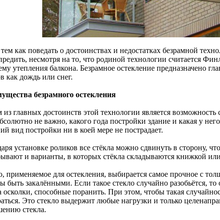
 тем как поведать о достоинствах и недостатках безрамной техн
предить, несмотря на то, что родиной технологии считается Фин
ему утепления балкона. Безрамное остекление предназначено гл
в как дождь или снег.
ущества безрамного остекления
 из главных достоинств этой технологии является возможность 
бсолютно не важно, какого года постройки здание и какая у нег
ий вид постройки ни в коей мере не пострадает.
аря установке роликов все стёкла можно сдвинуть в сторону, чт
бывают и варианты, в которых стёкла складываются книжкой или
о, применяемое для остекления, выбирается самое прочное с тол
 быть закалёнными. Если такое стекло случайно разобьётся, то 
а осколки, способные поранить. При этом, чтобы такая случайно
раться. Это стекло выдержит любые нагрузки и только целенапр
шению стекла.