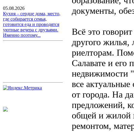
образование, чт
документы, обе
05.08.2026
Кухня – сердце дома, место,
где собирается семья,
готовится еда и проводятся
Всё это говорит
уютные вечера с друзьями.
Именно поэтому...
другого жилья,
риелторам. Пом
Салавате и его 
недвижимости "
все актуальные
от города. На 
предложений, к
общей и жилой 
ремонтом, мате