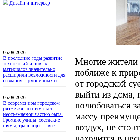
Дизайн и интерьер
05.08.2026
В последние годы развитие
Многие жители 
технологий и новых
материалов значительно
поближе к приро
расширили возможности для
создания гармоничных и...
от городской су
выйти из дома, 
05.08.2026
полюбоваться за
В современном городском
ритме жизни шум стал
массу преимущес
неотъемлемой частью быта.
Громкие улицы, соседские
воздух, не стои
шумы, транспорт — все...
находится в нес