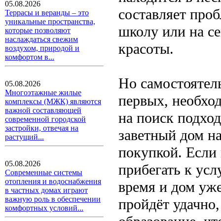
05.08.2026
составляет проб
Террасы и веранды – это
уникальные пространства,
школу или на с
которые позволяют
наслаждаться свежим
красоты.
воздухом, природой и
комфортом в...
Но самостоятель
05.08.2026
Многоэтажные жилые
первых, необхо
комплексы (МЖК) являются
важной составляющей
на поиск подход
современной городской
застройки, отвечая на
заветный дом на
растущий...
покупкой. Если 
05.08.2026
прибегать к усл
Современные системы
отопления и водоснабжения
время и дом уже
в частных домах играют
важную роль в обеспечении
пройдёт удачно
комфортных условий...