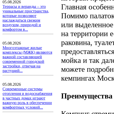
05.08.2026
Главная особенн
Террасы и веранды – это
уникальные пространства,
Помимо палаток
которые позволяют
наслаждаться свежим
или выделенное
воздухом, природой и
комфортом в...
на территории е
раковина, туале
05.08.2026
Многоэтажные жилые
предоставляться
комплексы (МЖК) являются
важной составляющей
мойка и так дал
современной городской
застройки, отвечая на
можете подробн
растущий...
кемпингах Моск
05.08.2026
Современные системы
отопления и водоснабжения
Преимущества
в частных домах играют
важную роль в обеспечении
комфортных условий...
Кемпинг стреми