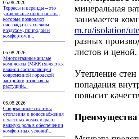
05.08.2026
минеральная ват
Террасы и веранды – это
уникальные пространства,
занимается ком
которые позволяют
наслаждаться свежим
m.ru/isolation/ute
воздухом, природой и
комфортом в...
разных произво
листов и ценой.
05.08.2026
Многоэтажные жилые
комплексы (МЖК) являются
важной составляющей
Утепление стен
современной городской
застройки, отвечая на
попадания внутр
растущий...
повысит качеств
05.08.2026
Современные системы
отопления и водоснабжения
Преимущества 
в частных домах играют
важную роль в обеспечении
комфортных условий...
Минвата предст