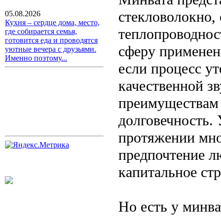
стекловолокно,
05.08.2026
Кухня – сердце дома, место,
теплопроводност
где собирается семья,
готовится еда и проводятся
сферу применени
уютные вечера с друзьями.
Именно поэтому...
если процесс у
качественной з
преимуществам 
долговечность. 
протяжении мно
предпочтение л
капитальное стр
Но есть у минва