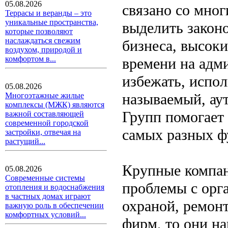
05.08.2026
связано со мно
Террасы и веранды – это
уникальные пространства,
выделить закон
которые позволяют
наслаждаться свежим
бизнеса, высоки
воздухом, природой и
комфортом в...
времени на адм
избежать, испол
05.08.2026
называемый, ау
Многоэтажные жилые
комплексы (МЖК) являются
Групп помогает
важной составляющей
современной городской
самых разных ф
застройки, отвечая на
растущий...
Крупные компан
05.08.2026
Современные системы
проблемы с орг
отопления и водоснабжения
в частных домах играют
охраной, ремонт
важную роль в обеспечении
комфортных условий...
фирм, то они н