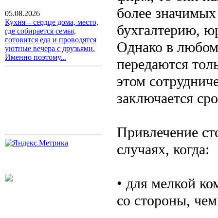
более значимых
05.08.2026
Кухня – сердце дома, место,
бухгалтерию, ю
где собирается семья,
готовится еда и проводятся
Однако в любом
уютные вечера с друзьями.
Именно поэтому...
передаются тол
этом сотруднич
заключается сро
Привлечение ст
случаях, когда:
• для мелкой ко
со стороны, чем