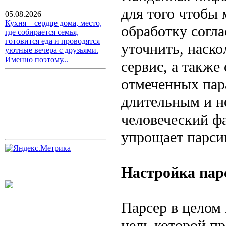
для того чтобы
05.08.2026
Кухня – сердце дома, место,
обработку согл
где собирается семья,
готовится еда и проводятся
уточнить, наск
уютные вечера с друзьями.
Именно поэтому...
сервис, а также
отмеченных пар
длительным и не
человеческий ф
упрощает парси
Настройка пар
Парсер в целом 
цель которой п