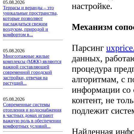
05.08.2026
настройке.
Террасы и веранды – это
уникальные пространства,
которые позволяют
наслаждаться свежим
Механизм сопо
воздухом, природой и
комфортом в...
Парсинг
uxpric
05.08.2026
данных, работа
Многоэтажные жилые
комплексы (МЖК) являются
процедура пред
важной составляющей
современной городской
алгоритмам, с 
застройки, отвечая на
растущий...
информации со 
контент, не толь
05.08.2026
Современные системы
подлежит систе
отопления и водоснабжения
в частных домах играют
важную роль в обеспечении
комфортных условий...
Найденная инфо