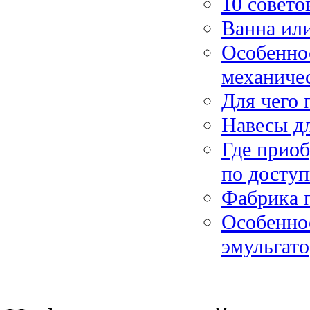
10 совето
Ванна ил
Особенно
механиче
Для чего
Навесы д
Где прио
по доступ
Фабрика п
Особенно
эмульгат