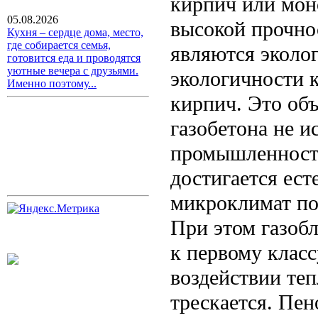
кирпич или мон
05.08.2026
высокой прочно
Кухня – сердце дома, место,
где собирается семья,
являются эколо
готовится еда и проводятся
уютные вечера с друзьями.
экологичности к
Именно поэтому...
кирпич. Это объ
газобетона не 
промышленности
достигается ес
микроклимат по
При этом газоб
к первому клас
воздействии теп
трескается. Пен