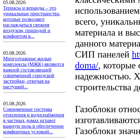
05.08.2026
использованием
Террасы и веранды – это
уникальные пространства,
всего, уникаль
которые позволяют
наслаждаться свежим
материала и вы
воздухом, природой и
комфортом в...
данного материа
СИП панелей
ht
05.08.2026
Многоэтажные жилые
doma/
, которые
комплексы (МЖК) являются
важной составляющей
надежностью. Х
современной городской
застройки, отвечая на
строительства д
растущий...
05.08.2026
Газоблоки отно
Современные системы
отопления и водоснабжения
изготавливаются
в частных домах играют
важную роль в обеспечении
Газоблоки значи
комфортных условий...