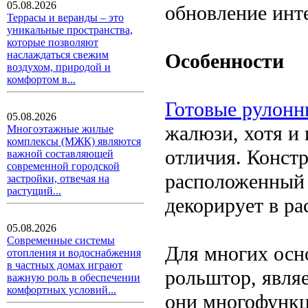
05.08.2026
обновление инт
Террасы и веранды – это
уникальные пространства,
которые позволяют
наслаждаться свежим
Особенности
воздухом, природой и
комфортом в...
Готовые рулон
05.08.2026
жалюзи, хотя и
Многоэтажные жилые
комплексы (МЖК) являются
отличия. Констр
важной составляющей
современной городской
расположенный в
застройки, отвечая на
растущий...
декорирует в ра
05.08.2026
Современные системы
Для многих осн
отопления и водоснабжения
в частных домах играют
рольштор, являе
важную роль в обеспечении
комфортных условий...
они многофункц