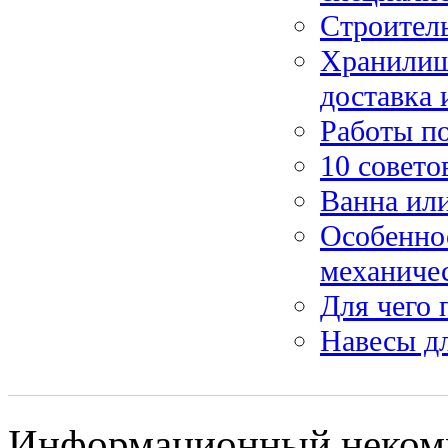
Строитель
Хранилища
доставка 
Работы п
10 совето
Ванна ил
Особенно
механиче
Для чего
Навесы д
Информационный некомм