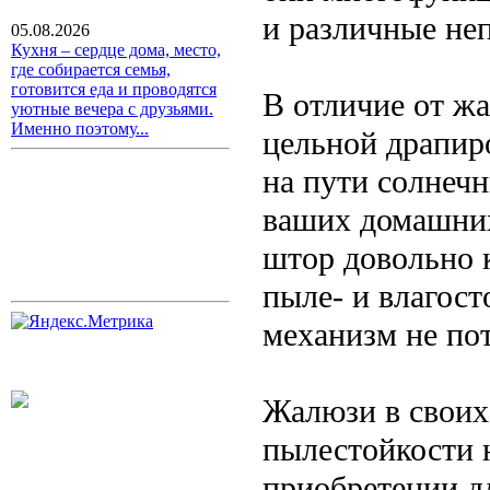
и различные не
05.08.2026
Кухня – сердце дома, место,
где собирается семья,
готовится еда и проводятся
В отличие от ж
уютные вечера с друзьями.
Именно поэтому...
цельной драпиро
на пути солнечн
ваших домашни
штор довольно к
пыле- и влагост
механизм не пот
Жалюзи в своих
пылестойкости 
приобретении д