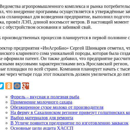
 Ведомства агропромышленного комплекса и рынка потребитель
ил, что внедрение программы осуществляется в утверждённые з
ала спланировал для возведения предприятие, выполнил подгото
жа, провёл ЛЭП, длиной восемьсот метров. В настоящий момент
ы с обустройством основания и забивкой свай.
к производственных процессов планируется в первой половине 
ректор предприятия «ИнАгроБио» Сергей Шинкарев отметил, ч
анского клариевого сома уникальной породы, которая была созд
же оформили патент. Он также добавил, что предприятие рассчит
асными вкусовыми характеристиками весь Ярославский регион, п
вые площадки по всей стране. Компания планирует начать с тыс
же через четыре года этот показатель должен увеличиться до пя
Форель – вкусная и полезная рыба
Применение молочного сахара
Обезжиренное сухое молоко от производителя
На ферму в Сахалинском регионе привезут голштинских к
Выбор материалов для ремонта
В Угличе появится предприятие по изготовлению заквасок
Основные цели аудита ХАССП