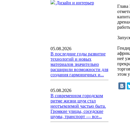
Дизайн и интерьер
Глава
отмет
капит
дрена
работ
Запус
Генди
05.08.2026
африк
В последние годы развитие
неё у
технологий и новых
прекр
материалов значительно
торго
расширили возможности для
этом у
создания гармоничных и...
05.08.2026
В современном городском
ритме жизни шум стал
неотъемлемой частью быта.
Громкие улицы, соседские
шумы, транспорт — все...