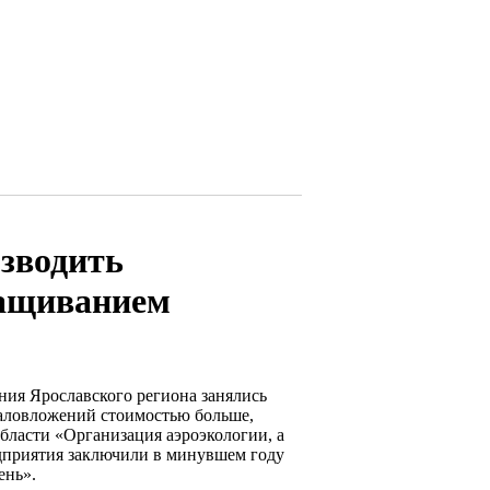
озводить
ращиванием
ния Ярославского региона занялись
аловложений стоимостью больше,
бласти «Организация аэроэкологии, а
дприятия заключили в минувшем году
ень».