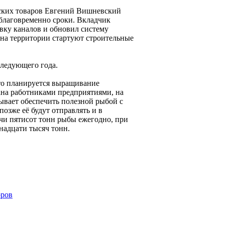
ских товаров Евгений Вишневский
аблаговременно сроки. Вкладчик
вку каналов и обновил систему
 на территории стартуют строительные
следующего года.
то планируется выращивание
ана работниками предприятиями, на
ывает обеспечить полезной рыбой с
озже её будут отправлять и в
ячи пятисот тонн рыбы ежегодно, при
тнадцати тысяч тонн.
оров