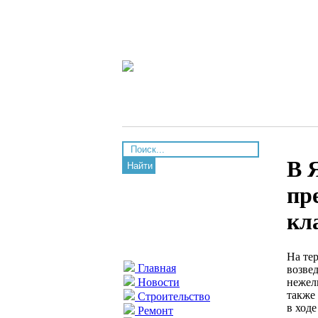
В 
Найти
пр
кл
На те
Главная
возве
нежел
Новости
также
Строительство
в ход
Ремонт