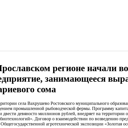
Ярославском регионе начали в
едприятие, занимающееся вы
ариевого сома
рритории села Вахрушево Ростовского муниципального образова
дением промышленной рыбоводческой фермы. Программу капит
и двести девяносто миллионов рублей, внедряет на территории о
 биотехнологий». Договор о взаимодействии по возведению пре
е Общегосударственной агротехнической экспозиции «Золотая ос