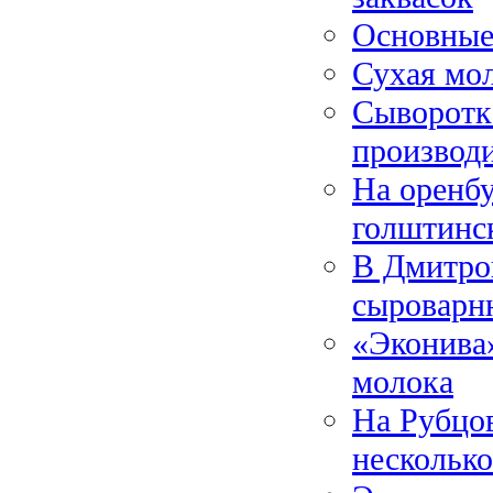
Основные
Сухая мол
Сыворотк
производ
На оренб
голштинс
В Дмитро
сыроварн
«Эконива»
молока
На Рубцо
нескольк