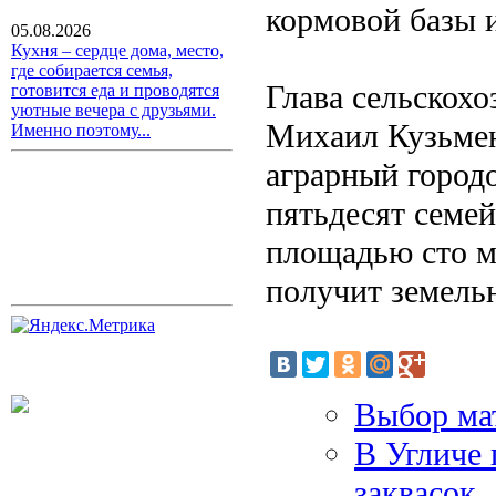
кормовой базы и
05.08.2026
Кухня – сердце дома, место,
где собирается семья,
Глава сельскохо
готовится еда и проводятся
уютные вечера с друзьями.
Михаил Кузьмен
Именно поэтому...
аграрный город
пятьдесят семей
площадью сто м
получит земельн
Выбор ма
В Угличе 
заквасок