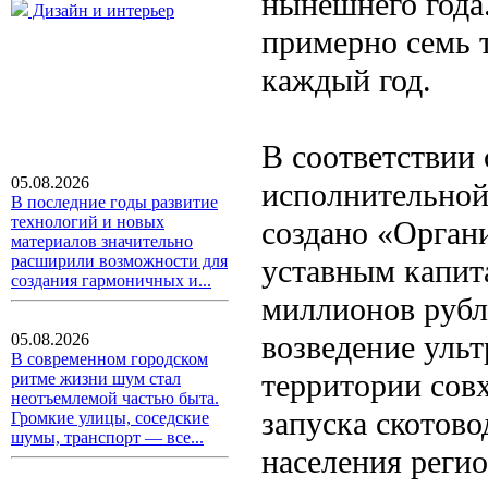
нынешнего года.
Дизайн и интерьер
примерно семь 
каждый год.
В соответствии
05.08.2026
исполнительной
В последние годы развитие
технологий и новых
создано «Орган
материалов значительно
расширили возможности для
уставным капит
создания гармоничных и...
миллионов рубл
возведение ульт
05.08.2026
В современном городском
территории сов
ритме жизни шум стал
неотъемлемой частью быта.
запуска скотово
Громкие улицы, соседские
шумы, транспорт — все...
населения реги