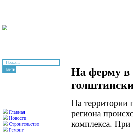
На ферму в
Найти
голштински
На территории 
региона происх
Главная
Новости
комплекса. При
Строительство
Ремонт