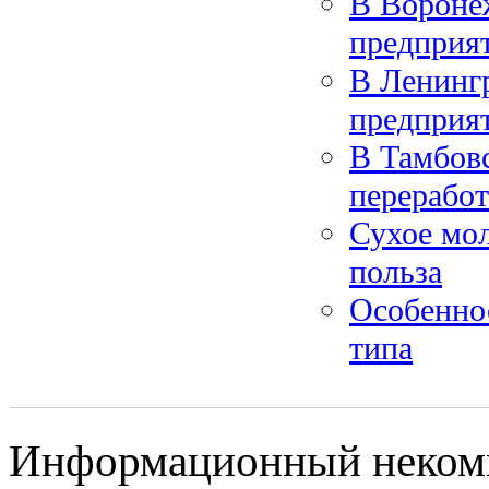
В Вороне
предприя
В Ленингр
предприят
В Тамбовс
переработ
Сухое мол
польза
Особеннос
типа
Информационный некомм