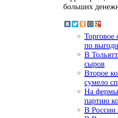
больших денежн
Торговое 
по выгодн
В Тольятт
сыров
Второе к
сумело сп
На фермы
партию к
В России 