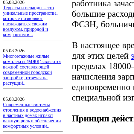
работника зача
05.08.2026
Террасы и веранды – это
большие расходы
уникальные пространства,
которые позволяют
ФСЗН, больнич
наслаждаться свежим
воздухом, природой и
комфортом в...
В настоящее вр
05.08.2026
для этих целей
Многоэтажные жилые
комплексы (МЖК) являются
пределах 18000
важной составляющей
современной городской
начисления зар
застройки, отвечая на
растущий...
единовременно 
специальной изг
05.08.2026
Современные системы
отопления и водоснабжения
в частных домах играют
Принцип дейст
важную роль в обеспечении
комфортных условий...