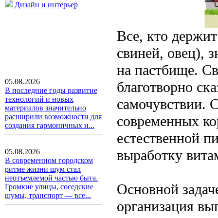
Дизайн и интерьер
Все, кто держи
свиней, овец), 
на пастбище. С
05.08.2026
благотворно ска
В последние годы развитие
технологий и новых
самочувствии. 
материалов значительно
расширили возможности для
современных кор
создания гармоничных и...
естественной п
выработку вита
05.08.2026
В современном городском
ритме жизни шум стал
неотъемлемой частью быта.
Основной задаче
Громкие улицы, соседские
шумы, транспорт — все...
организация вып