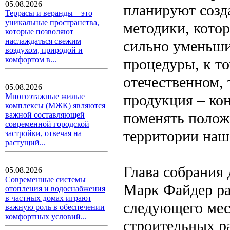
05.08.2026
планируют созд
Террасы и веранды – это
уникальные пространства,
методики, котор
которые позволяют
наслаждаться свежим
сильно уменьши
воздухом, природой и
комфортом в...
процедуры, к то
отечественном, 
05.08.2026
продукция – ко
Многоэтажные жилые
комплексы (МЖК) являются
поменять положе
важной составляющей
современной городской
территории наше
застройки, отвечая на
растущий...
Глава собрания
05.08.2026
Современные системы
Марк Файдер рас
отопления и водоснабжения
в частных домах играют
следующего мес
важную роль в обеспечении
комфортных условий...
строительных ра