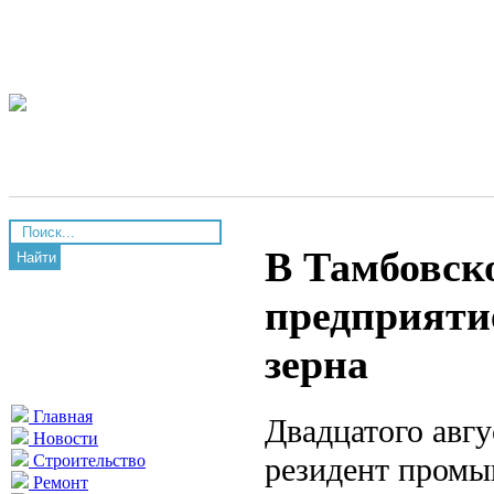
В Тамбовск
Найти
предприяти
зерна
Главная
Двадцатого авг
Новости
резидент промы
Строительство
Ремонт