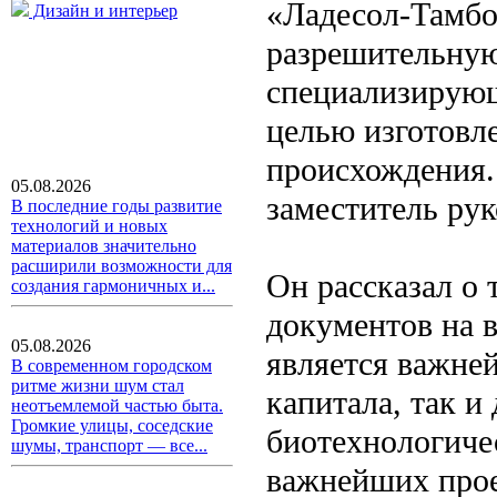
«Ладесол-Тамбо
Дизайн и интерьер
разрешительную
специализирующ
целью изготовл
происхождения.
05.08.2026
заместитель рук
В последние годы развитие
технологий и новых
материалов значительно
расширили возможности для
Он рассказал о
создания гармоничных и...
документов на 
05.08.2026
является важне
В современном городском
ритме жизни шум стал
капитала, так и
неотъемлемой частью быта.
Громкие улицы, соседские
биотехнологиче
шумы, транспорт — все...
важнейших прое