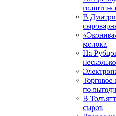
голштинс
В Дмитро
сыроварн
«Эконива»
молока
На Рубцо
нескольк
Электроп
Торговое 
по выгодн
В Тольятт
сыров