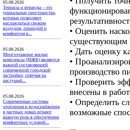
• Получить точн
05.08.2026
Террасы и веранды – это
функционирован
уникальные пространства,
которые позволяют
результативност
наслаждаться свежим
воздухом, природой и
• Оценить наско
комфортом в...
существующим 
• Дать оценку к
05.08.2026
Многоэтажные жилые
• Проанализиров
комплексы (МЖК) являются
важной составляющей
производство п
современной городской
застройки, отвечая на
• Проверить эф
растущий...
внесены в работ
05.08.2026
• Определить с
Современные системы
отопления и водоснабжения
возможные спос
в частных домах играют
важную роль в обеспечении
комфортных условий...