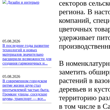
секторов сельс
Дизайн и интерьер
региона. В наст
компаний, спец
цветочных товар
удерживает пит
05.08.2026
производственн
В последние годы развитие
технологий и новых
материалов значительно
расширили возможности для
В номенклатурн
создания гармоничных и...
заметить обшир
05.08.2026
растений в вазо
В современном городском
ритме жизни шум стал
деревьев и куст
неотъемлемой частью быта.
Громкие улицы, соседские
территорию раз
шумы, транспорт — все...
в том числе в С