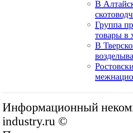
В Алтайс
скотоводч
Группа пр
товары в 
В Тверско
возделыв
Ростовски
межнацио
Информационный некомм
industry.ru ©