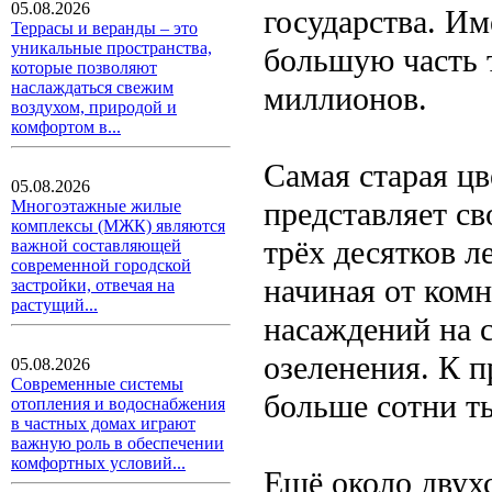
05.08.2026
государства. И
Террасы и веранды – это
уникальные пространства,
большую часть 
которые позволяют
наслаждаться свежим
миллионов.
воздухом, природой и
комфортом в...
Самая старая ц
05.08.2026
представляет св
Многоэтажные жилые
комплексы (МЖК) являются
трёх десятков л
важной составляющей
современной городской
начиная от комн
застройки, отвечая на
растущий...
насаждений на с
озеленения. К п
05.08.2026
Современные системы
больше сотни т
отопления и водоснабжения
в частных домах играют
важную роль в обеспечении
комфортных условий...
Ещё около двухс