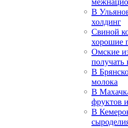
межнацио
В Ульянов
холдинг
Свиной к
хорошие 
Омские из
получать 
В Брянско
молока
В Махачка
фруктов и
В Кемеров
сыродели