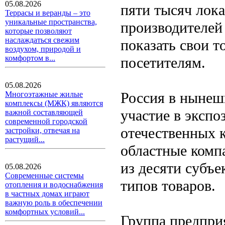
05.08.2026
пяти тысяч лок
Террасы и веранды – это
уникальные пространства,
производителей
которые позволяют
наслаждаться свежим
показать свои т
воздухом, природой и
комфортом в...
посетителям.
05.08.2026
Россия в нынеш
Многоэтажные жилые
комплексы (МЖК) являются
участие в экспо
важной составляющей
современной городской
отечественных 
застройки, отвечая на
растущий...
областные комп
из десяти субъ
05.08.2026
Современные системы
типов товаров.
отопления и водоснабжения
в частных домах играют
важную роль в обеспечении
комфортных условий...
Группа предпри