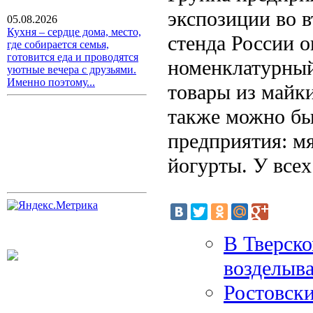
экспозиции во в
05.08.2026
Кухня – сердце дома, место,
стенда России 
где собирается семья,
готовится еда и проводятся
номенклатурный
уютные вечера с друзьями.
Именно поэтому...
товары из майк
также можно бы
предприятия: мя
йогурты. У всех
В Тверско
возделыв
Ростовски