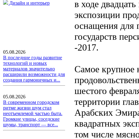
в ходе двадцать
Дизайн и интерьер
экспозиции про
оснащения для 
государств перс
-2017.
05.08.2026
В последние годы развитие
технологий и новых
Самое крупное 
материалов значительно
расширили возможности для
продовольственн
создания гармоничных и...
шестого февраля
05.08.2026
территории гла
В современном городском
ритме жизни шум стал
Арабских Эмират
неотъемлемой частью быта.
Громкие улицы, соседские
квадратных эксп
шумы, транспорт — все...
том числе мясн