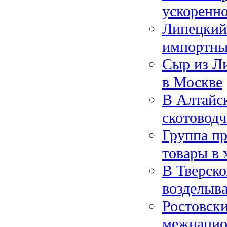
ускоренно
Липецкий
импортны
Сыр из Ли
в Москве
В Алтайс
скотоводч
Группа пр
товары в 
В Тверско
возделыв
Ростовски
межнацио