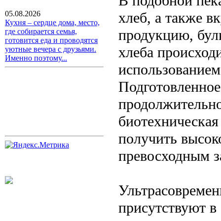
В подобной пек
хлеб, а также 
05.08.2026
Кухня – сердце дома, место,
продукцию, булк
где собирается семья,
готовится еда и проводятся
хлеба происходи
уютные вечера с друзьями.
Именно поэтому...
использованием 
Подготовленное
продолжительно
биотехническая 
получить высок
превосходным з
Ультрасовремен
присутствуют в