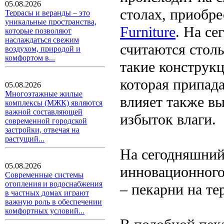
05.08.2026
столах, приобр
Террасы и веранды – это
уникальные пространства,
Furniture
. На с
которые позволяют
наслаждаться свежим
считаются стол
воздухом, природой и
комфортом в...
такие конструкц
которая припада
05.08.2026
Многоэтажные жилые
влияет также в
комплексы (МЖК) являются
важной составляющей
избыток влаги.
современной городской
застройки, отвечая на
растущий...
На сегодняшний
05.08.2026
инновационного
Современные системы
отопления и водоснабжения
– пекарни на те
в частных домах играют
важную роль в обеспечении
комфортных условий...