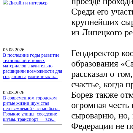
проезде проход
Дизайн и интерьер
Среди его участ
крупнейших сыр
из Липецкого ре
05.08.2026
Гендиректор ко
В последние годы развитие
технологий и новых
образования «С
материалов значительно
расширили возможности для
рассказал о том
создания гармоничных и...
счастье, когда
Борев также отм
05.08.2026
В современном городском
огромная честь
ритме жизни шум стал
неотъемлемой частью быта.
сыроварню, но, 
Громкие улицы, соседские
шумы, транспорт — все...
Федерации не по