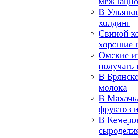
межнацио
В Ульянов
холдинг
Свиной к
хорошие 
Омские из
получать 
В Брянско
молока
В Махачка
фруктов и
В Кемеров
сыродели