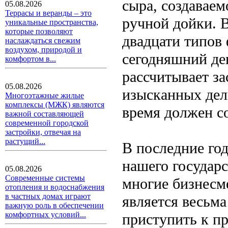
сыра, создаваем
05.08.2026
Террасы и веранды – это
ручной дойки. 
уникальные пространства,
которые позволяют
двадцати типов
наслаждаться свежим
воздухом, природой и
сегодняшний де
комфортом в...
рассчитывает з
05.08.2026
изысканных дели
Многоэтажные жилые
комплексы (МЖК) являются
время должен с
важной составляющей
современной городской
застройки, отвечая на
растущий...
В последние го
нашего государс
05.08.2026
Современные системы
многие бизнесм
отопления и водоснабжения
в частных домах играют
является весьм
важную роль в обеспечении
комфортных условий...
приступить к п