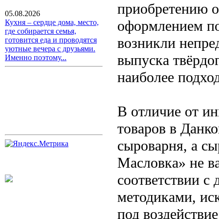
приобретению о
05.08.2026
оформлением по
Кухня – сердце дома, место,
где собирается семья,
возникли непре
готовится еда и проводятся
уютные вечера с друзьями.
выпуска твёрдог
Именно поэтому...
наиболее подхо
В отличие от и
товаров в Данк
сыроварня, а с
Масловка» не ва
соответствии с
методиками, ис
под воздействие