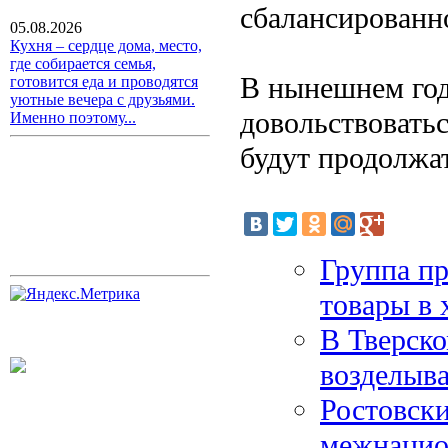
сбалансированн
05.08.2026
Кухня – сердце дома, место,
где собирается семья,
В нынешнем год
готовится еда и проводятся
уютные вечера с друзьями.
довольствовать
Именно поэтому...
будут продолжа
Группа пр
товары в 
В Тверско
возделыв
Ростовски
межнацио