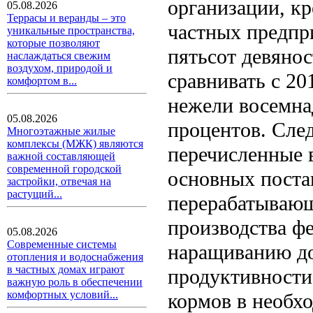
организации, кр
05.08.2026
Террасы и веранды – это
частных предпр
уникальные пространства,
которые позволяют
пятьсот девянос
наслаждаться свежим
воздухом, природой и
сравнивать с 20
комфортом в...
нежели восемна
05.08.2026
процентов. След
Многоэтажные жилые
комплексы (МЖК) являются
перечисленные 
важной составляющей
современной городской
основных поста
застройки, отвечая на
растущий...
перерабатывающ
производства ф
05.08.2026
Современные системы
наращиванию до
отопления и водоснабжения
в частных домах играют
продуктивности
важную роль в обеспечении
комфортных условий...
кормов в необхо