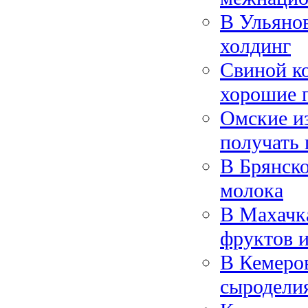
В Ульянов
холдинг
Свиной к
хорошие 
Омские из
получать 
В Брянско
молока
В Махачка
фруктов и
В Кемеров
сыродели