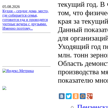
текущий год. В 
05.08.2026
том, что физич
Кухня – сердце дома, место,
где собирается семья,
края за текущий
готовится еда и проводятся
уютные вечера с друзьями.
Данный показат
Именно поэтому...
для организаций
Уходящий год п
млн. тонн зерно
Область демонс
производства м
показателю мно
Пензенск