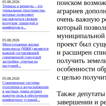
поиском возмож
05.08.2026
Террасы и веранды – это
аграриев допол
уникальные пространства,
которые позволяют
очень важную р
наслаждаться свежим
воздухом, природой и
который позволя
комфортом в...
муниципальной 
05.08.2026
проект был сущ
Многоэтажные жилые
комплексы (МЖК) являются
и расширен спи
важной составляющей
современной городской
получить земел
застройки, отвечая на
растущий...
особенности об
с целью получит
05.08.2026
Современные системы
отопления и водоснабжения
в частных домах играют
Также депутаты
важную роль в обеспечении
комфортных условий...
завершении и ре