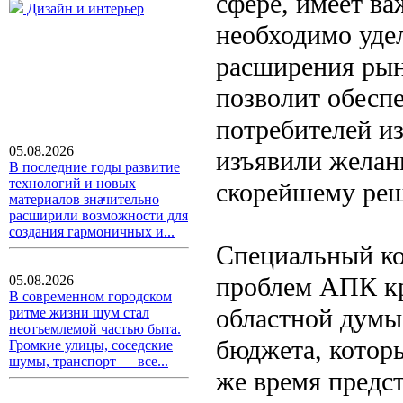
сфере, имеет ва
Дизайн и интерьер
необходимо уде
расширения рын
позволит обеспе
потребителей из
05.08.2026
изъявили желани
В последние годы развитие
технологий и новых
скорейшему реш
материалов значительно
расширили возможности для
создания гармоничных и...
Специальный ко
проблем АПК кр
05.08.2026
В современном городском
областной думы
ритме жизни шум стал
неотъемлемой частью быта.
бюджета, которы
Громкие улицы, соседские
шумы, транспорт — все...
же время предс