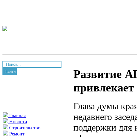
Развитие А
Найти
привлекает
Глава думы кра
недавнего засед
Главная
Новости
поддержки для 
Строительство
Ремонт