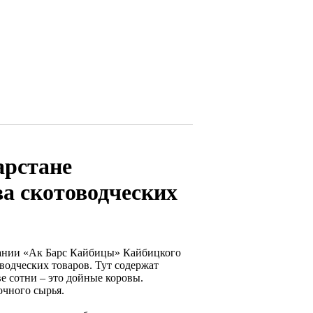
арстане
а скотоводческих
пании «Ак Барс Кайбицы» Кайбицкого
водческих товаров. Тут содержат
ве сотни – это дойные коровы.
чного сырья.