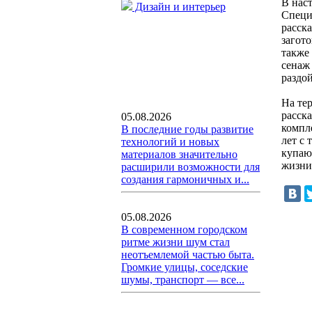
В нас
Дизайн и интерьер
Специ
расска
загот
также
сенаж 
раздой
На те
расска
05.08.2026
компле
В последние годы развитие
лет с 
технологий и новых
купаю
материалов значительно
жизни
расширили возможности для
создания гармоничных и...
05.08.2026
В современном городском
ритме жизни шум стал
неотъемлемой частью быта.
Громкие улицы, соседские
шумы, транспорт — все...