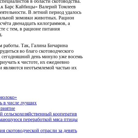
специалистов в области скотоводства.
Ак Барс Кайбицы» Валерий Томлеев
деятельности. В летний период удалось
мальной зимовки животных. Рацион
счёта двенадцать килограммов, а
те с тем, в рационе питания
д.
м работы. Так, Галина Бичарина
 трудиться во благо скотоводческого
на сегодняшний день минуло уже восемь
приучать к чистоте, их ежедневно
и являются неотъемлемой частью их
смолоко»
ь в числе лучших
приятие
й сельскохозяйственный кооператив
имающуюся переработкой мяса птицы
 скотоводческой отрасли за девять