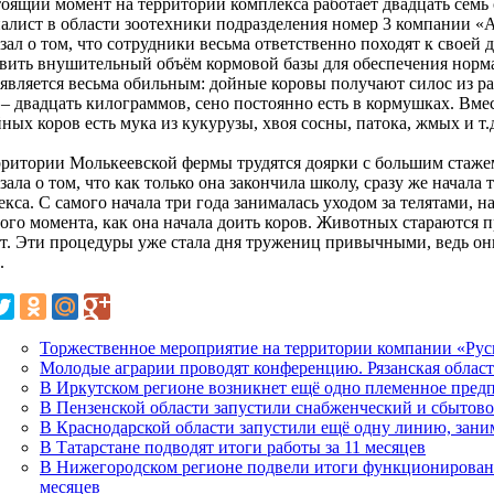
тоящий момент на территории комплекса работает двадцать семь 
алист в области зоотехники подразделения номер 3 компании «
зал о том, что сотрудники весьма ответственно походят к своей 
овить внушительный объём кормовой базы для обеспечения нор
 является весьма обильным: дойные коровы получают силос из ра
– двадцать килограммов, сено постоянно есть в кормушках. Вмес
ных коров есть мука из кукурузы, хвоя сосны, патока, жмых и т.
рритории Молькеевской фермы трудятся доярки с большим стаже
зала о том, что как только она закончила школу, сразу же начала
кса. С самого начала три года занималась уходом за телятами, 
того момента, как она начала доить коров. Животных стараются 
т. Эти процедуры уже стала дня тружениц привычными, ведь он
.
Торжественное мероприятие на территории компании «Ру
Молодые аграрии проводят конференцию. Рязанская област
В Иркутском регионе возникнет ещё одно племенное пред
В Пензенской области запустили снабженческий и сбытово
В Краснодарской области запустили ещё одну линию, зан
В Татарстане подводят итоги работы за 11 месяцев
В Нижегородском регионе подвели итоги функционирования
месяцев