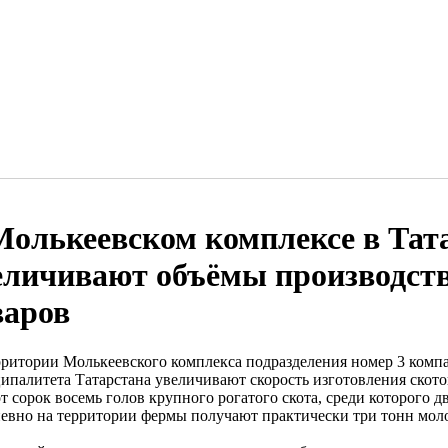
Молькеевском комплексе в Тат
еличивают объёмы производств
варов
рритории Молькеевского комплекса подразделения номер 3 ком
ипалитета Татарстана увеличивают скорость изготовления ското
т сорок восемь голов крупного рогатого скота, среди которого д
евно на территории фермы получают практически три тонн моло