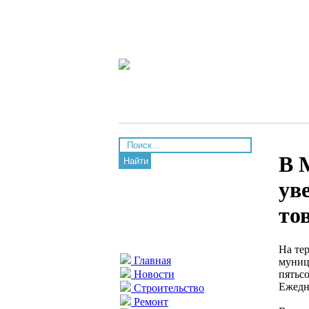
В 
Найти
ув
то
На те
Главная
муниц
пятьсо
Новости
Ежедн
Строительство
Ремонт