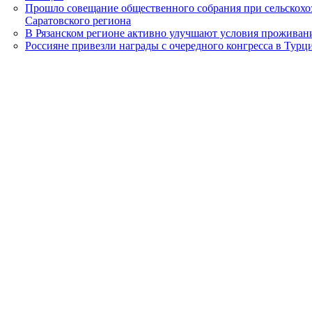
Прошло совещание общественного собрания при сельскохо
Саратовского региона
В Рязанском регионе активно улучшают условия проживани
Россияне привезли награды с очередного конгресса в Турц