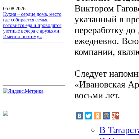
Виктором Гагов
05.08.2026
Кухня – сердце дома, место,
указанный в пр
где собирается семья,
готовится еда и проводятся
переработку до
уютные вечера с друзьями.
Именно поэтому...
ежедневно. Всю
компании, явля
Следует напомн
«Ивановская Ар
восьми лет.
В Татарст