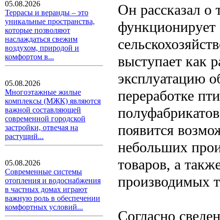
05.08.2026
Он рассказал о 
Террасы и веранды – это
уникальные пространства,
функционирует 
которые позволяют
наслаждаться свежим
сельскохозяйст
воздухом, природой и
комфортом в...
выступает как р
эксплуатацию о
05.08.2026
переработке пти
Многоэтажные жилые
комплексы (МЖК) являются
полуфабрикатов
важной составляющей
современной городской
появится возмо
застройки, отвечая на
растущий...
небольших прои
товаров, а такж
05.08.2026
Современные системы
производимых т
отопления и водоснабжения
в частных домах играют
важную роль в обеспечении
комфортных условий...
Согласно сведе