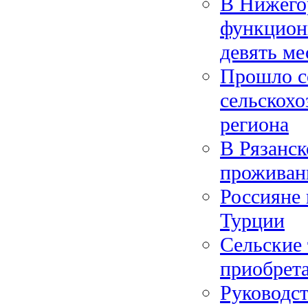
В Нижего
функциони
девять ме
Прошло с
сельскохо
региона
В Рязанск
проживан
Россияне 
Турции
Сельские 
приобрет
Руководс