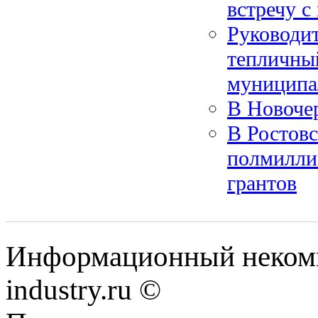
встречу 
Руководит
тепличны
муниципа
В Новочер
В Ростовс
полмиллиа
грантов
Информационный некомм
industry.ru ©