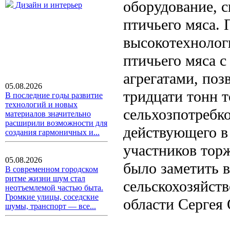
оборудование, 
Дизайн и интерьер
птичьего мяса.
высокотехнолог
птичьего мяса 
агрегатами, по
05.08.2026
тридцати тонн т
В последние годы развитие
технологий и новых
сельхозпотребк
материалов значительно
расширили возможности для
действующего в
создания гармоничных и...
участников тор
05.08.2026
было заметить 
В современном городском
ритме жизни шум стал
сельскохозяйст
неотъемлемой частью быта.
Громкие улицы, соседские
области Сергея
шумы, транспорт — все...