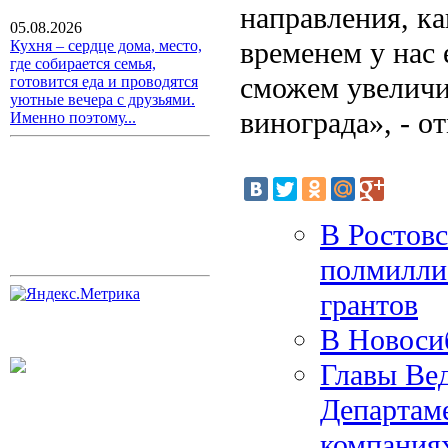
направления, ка
05.08.2026
временем у нас 
Кухня – сердце дома, место,
где собирается семья,
сможем увеличи
готовится еда и проводятся
уютные вечера с друзьями.
винограда», - о
Именно поэтому...
В Ростовс
полмиллиа
грантов
В Новоси
Главы Вед
Департам
компания