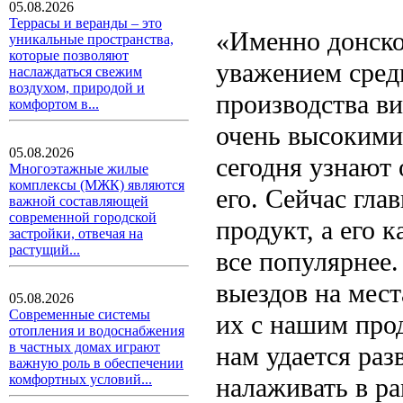
05.08.2026
Террасы и веранды – это
«Именно донско
уникальные пространства,
которые позволяют
уважением среди
наслаждаться свежим
воздухом, природой и
производства ви
комфортом в...
очень высокими
05.08.2026
сегодня узнают
Многоэтажные жилые
комплексы (МЖК) являются
его. Сейчас гла
важной составляющей
современной городской
продукт, а его 
застройки, отвечая на
растущий...
все популярнее
выездов на мест
05.08.2026
Современные системы
их с нашим про
отопления и водоснабжения
в частных домах играют
нам удается раз
важную роль в обеспечении
комфортных условий...
налаживать в р