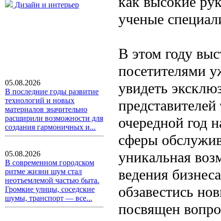
как высокие ру
Дизайн и интерьер
ученые специал
В этом году выс
посетителями уж
05.08.2026
увидеть эксклю
В последние годы развитие
технологий и новых
представителей 
материалов значительно
расширили возможности для
очередной год н
создания гармоничных и...
сферы обслужив
уникальная воз
05.08.2026
В современном городском
ведения бизнес
ритме жизни шум стал
неотъемлемой частью быта.
обзавестись но
Громкие улицы, соседские
шумы, транспорт — все...
посвящен вопро