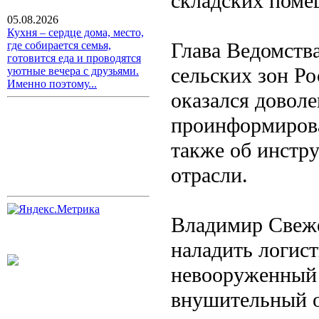
складских поме
05.08.2026
Кухня – сердце дома, место,
Глава Ведомств
где собирается семья,
готовится еда и проводятся
сельских зон Р
уютные вечера с друзьями.
Именно поэтому...
оказался доволе
проинформирова
также об инстр
отрасли.
Владимир Свеже
наладить логис
невооруженный 
внушительный о