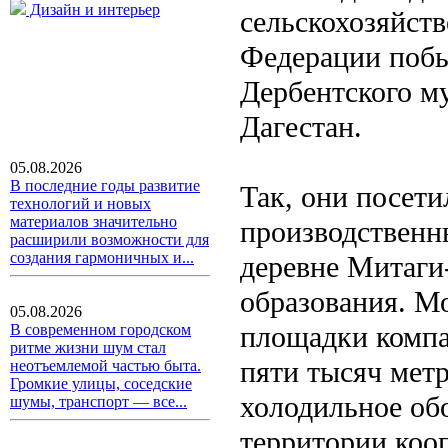
Дизайн и интерьер
сельскохозяйст
Федерации побы
Дербентского м
Дагестан.
05.08.2026
В последние годы развитие
Так, они посет
технологий и новых
материалов значительно
производственн
расширили возможности для
создания гармоничных и...
деревне Митаги
образования. М
05.08.2026
площадки компа
В современном городском
ритме жизни шум стал
пяти тысяч метр
неотъемлемой частью быта.
Громкие улицы, соседские
холодильное обо
шумы, транспорт — все...
территории коо