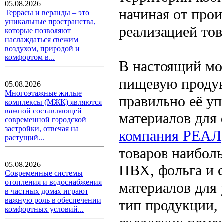
05.08.2026
начиная от прои
Террасы и веранды – это
уникальные пространства,
реализацией тов
которые позволяют
наслаждаться свежим
воздухом, природой и
комфортом в...
В настоящий мо
пищевую продук
05.08.2026
Многоэтажные жилые
правильно её у
комплексы (МЖК) являются
важной составляющей
материалов для 
современной городской
застройки, отвечая на
компания РЕАЛ
растущий...
товаров наибол
05.08.2026
ПВХ, фольга и 
Современные системы
отопления и водоснабжения
материалов для
в частных домах играют
важную роль в обеспечении
тип продукции, 
комфортных условий...