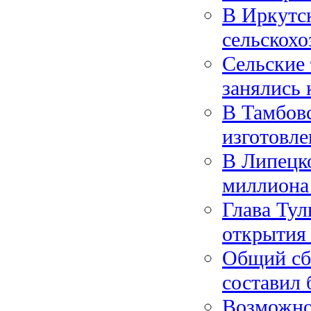
В Иркутск
сельскохо
Сельские
занялись 
В Тамбов
изготовле
В Липецко
миллиона
Глава Тул
открытия 
Общий сб
составил 
Возможно