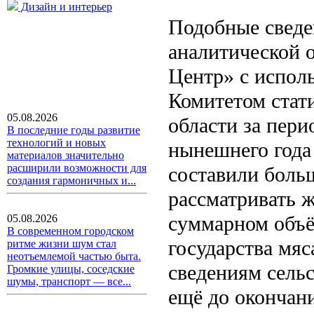
Дизайн и интерьер
Подобные сведе
аналитической 
Центр» с испол
Комитетом стати
05.08.2026
области за пери
В последние годы развитие
технологий и новых
нынешнего года
материалов значительно
расширили возможности для
составили больш
создания гармоничных и...
рассматривать ж
суммарном объё
05.08.2026
В современном городском
государства мяс
ритме жизни шум стал
неотъемлемой частью быта.
сведениям сельс
Громкие улицы, соседские
шумы, транспорт — все...
ещё до окончан