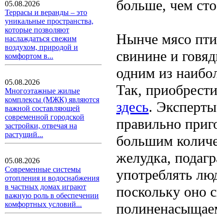
больше, чем сто
05.08.2026
Террасы и веранды – это
уникальные пространства,
которые позволяют
Нынче мясо пти
наслаждаться свежим
воздухом, природой и
свинине и говяд
комфортом в...
одним из наибол
05.08.2026
Так, приобрест
Многоэтажные жилые
комплексы (МЖК) являются
здесь
. Эксперты
важной составляющей
современной городской
правильно приго
застройки, отвечая на
растущий...
большим количе
желудка, подагр
05.08.2026
Современные системы
употреблять лю
отопления и водоснабжения
в частных домах играют
поскольку оно 
важную роль в обеспечении
комфортных условий...
полиненасыщае