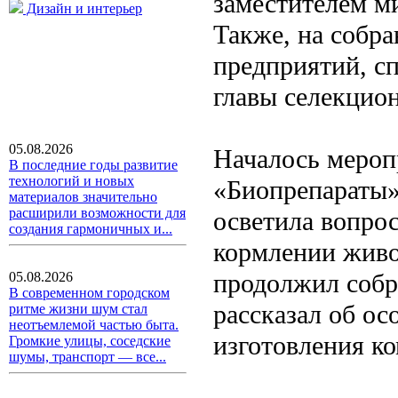
заместителем ми
Дизайн и интерьер
Также, на собр
предприятий, с
главы селекцион
05.08.2026
Началось мероп
В последние годы развитие
технологий и новых
«Биопрепараты»
материалов значительно
расширили возможности для
осветила вопрос
создания гармоничных и...
кормлении живо
продолжил собр
05.08.2026
В современном городском
рассказал об ос
ритме жизни шум стал
неотъемлемой частью быта.
изготовления к
Громкие улицы, соседские
шумы, транспорт — все...