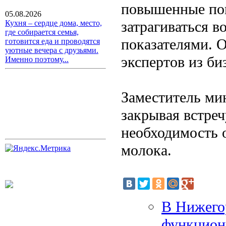
повышенные пок
05.08.2026
затрагиваться 
Кухня – сердце дома, место,
где собирается семья,
показателями. 
готовится еда и проводятся
уютные вечера с друзьями.
экспертов из би
Именно поэтому...
Заместитель мин
закрывая встре
необходимость 
молока.
В Нижего
функциони