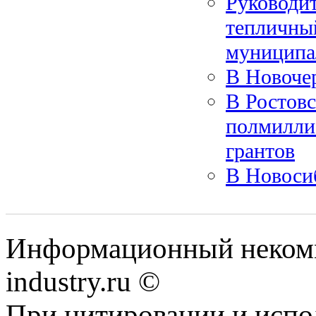
Руководит
тепличны
муниципа
В Новочер
В Ростовс
полмиллиа
грантов
В Новоси
Информационный некомм
industry.ru ©
При цитировании и испо