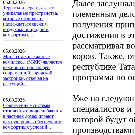
Далее заслушал
05.08.2026
Террасы и веранды – это
племенным дело
уникальные пространства,
которые позволяют
получения прип
наслаждаться свежим
воздухом, природой и
достижения в э
комфортом в...
рассматривал в
05.08.2026
коров. Также, о
Многоэтажные жилые
комплексы (МЖК) являются
республике Тата
важной составляющей
современной городской
программа по о
застройки, отвечая на
растущий...
Уже на следующ
05.08.2026
Современные системы
специалистов и 
отопления и водоснабжения
в частных домах играют
которой будут 
важную роль в обеспечении
комфортных условий...
производствами