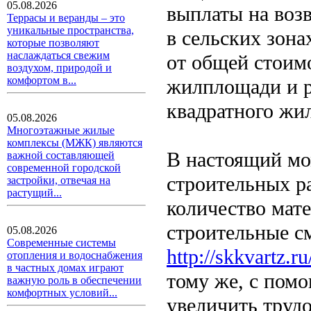
05.08.2026
выплаты на воз
Террасы и веранды – это
уникальные пространства,
в сельских зона
которые позволяют
наслаждаться свежим
от общей стоим
воздухом, природой и
комфортом в...
жилплощади и р
квадратного жил
05.08.2026
Многоэтажные жилые
комплексы (МЖК) являются
В настоящий мо
важной составляющей
современной городской
строительных р
застройки, отвечая на
растущий...
количество мате
строительные с
05.08.2026
Современные системы
http://skkvartz.ru
отопления и водоснабжения
в частных домах играют
тому же, с пом
важную роль в обеспечении
комфортных условий...
увеличить труд