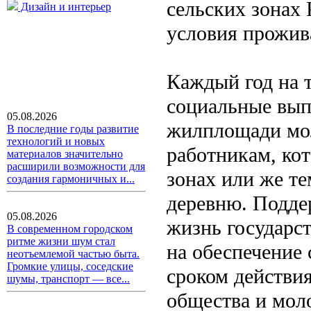
сельских зонах 
Дизайн и интерьер
условия прожив
Каждый год на 
социальные вып
05.08.2026
жилплощади мол
В последние годы развитие
технологий и новых
работникам, ко
материалов значительно
расширили возможности для
зонах или же те
создания гармоничных и...
деревню. Подде
05.08.2026
жизнь государст
В современном городском
ритме жизни шум стал
на обеспечение 
неотъемлемой частью быта.
Громкие улицы, соседские
сроком действия
шумы, транспорт — все...
общества и мол