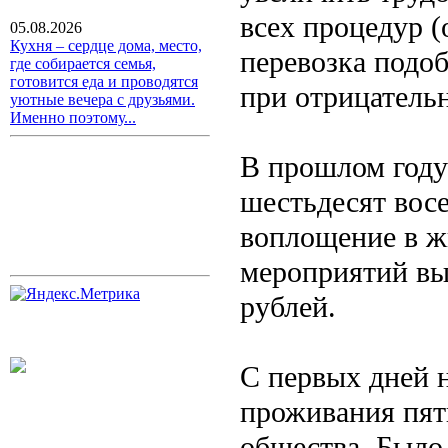
всех процедур (
05.08.2026
Кухня – сердце дома, место,
перевозка подо
где собирается семья,
готовится еда и проводятся
при отрицатель
уютные вечера с друзьями.
Именно поэтому...
В прошлом году
шестьдесят вос
воплощение в ж
мероприятий вы
рублей.
С первых дней 
проживания пят
общества. Было