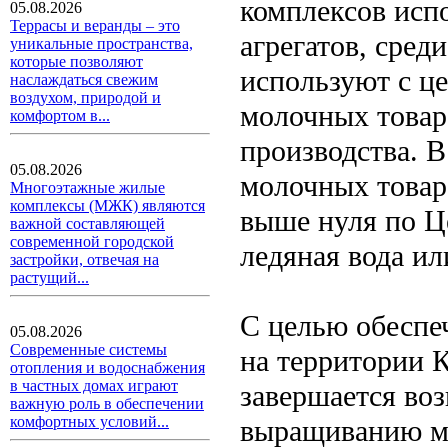
комплексов исп
05.08.2026
Террасы и веранды – это
агрегатов, сред
уникальные пространства,
которые позволяют
используют с ц
наслаждаться свежим
воздухом, природой и
молочных товаро
комфортом в...
производства. 
05.08.2026
молочных товаро
Многоэтажные жилые
комплексы (МЖК) являются
выше нуля по Ц
важной составляющей
современной городской
ледяная вода ил
застройки, отвечая на
растущий...
С целью обеспе
05.08.2026
Современные системы
на территории 
отопления и водоснабжения
в частных домах играют
завершается во
важную роль в обеспечении
комфортных условий...
выращиванию мо