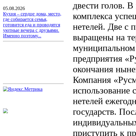
двести голов. 
05.08.2026
комплекса успе
Кухня – сердце дома, место,
где собирается семья,
нетелей. Две с 
готовится еда и проводятся
уютные вечера с друзьями.
выращены на те
Именно поэтому...
муниципальном 
предприятия «Р
окончания нынеш
Компания «Русм
использование с
нетелей ежегодн
государств. Пос
индивидуальных
приступить к п