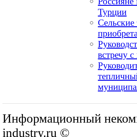
Россияне 
Турции
Сельские 
приобрет
Руководс
встречу 
Руководит
тепличны
муниципа
Информационный некомм
industry.ru ©