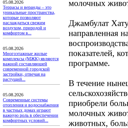
молочных живо
05.08.2026
Террасы и веранды – это
уникальные пространства,
которые позволяют
Джамбулат Хатуо
наслаждаться свежим
воздухом, природой и
направленная н
комфортом в...
воспроизводств
05.08.2026
показателей, ко
Многоэтажные жилые
комплексы (МЖК) являются
программе.
важной составляющей
современной городской
застройки, отвечая на
растущий...
В течение ныне
сельскохозяйст
05.08.2026
Современные системы
приобрели боль
отопления и водоснабжения
в частных домах играют
молочных живот
важную роль в обеспечении
комфортных условий...
животных, боль