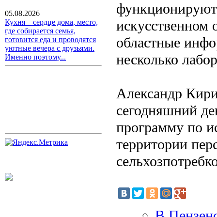
функционируют
05.08.2026
искусственном о
Кухня – сердце дома, место,
где собирается семья,
областные инфо
готовится еда и проводятся
уютные вечера с друзьями.
несколько лабо
Именно поэтому...
Александр Кири
сегодняшний де
программу по и
территории пер
сельхозпотребк
В Пензенс