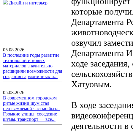
функционирует 
Дизайн и интерьер
которые получи
Департамента Р
животноводческ
озвучил замести
05.08.2026
Департамента И
В последние годы развитие
технологий и новых
ходе заседания,
материалов значительно
расширили возможности для
сельскохозяйст
создания гармоничных и...
Хатуовым.
05.08.2026
В современном городском
В ходе заседани
ритме жизни шум стал
неотъемлемой частью быта.
видеоконференц
Громкие улицы, соседские
шумы, транспорт — все...
деятельности в 