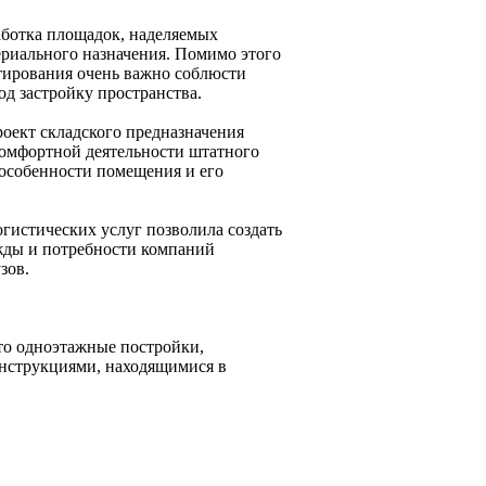
аботка площадок, наделяемых
риального назначения. Помимо этого
тирования очень важно соблюсти
д застройку пространства.
роект складского предназначения
комфортной деятельности штатного
 особенности помещения и его
гистических услуг позволила создать
жды и потребности компаний
зов.
то одноэтажные постройки,
нструкциями, находящимися в