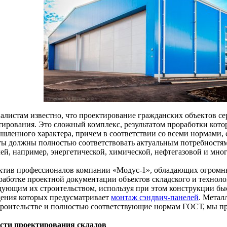
алистам известно, что проектирование гражданских объектов сер
тирования. Это сложный комплекс, результатом проработки котор
шленного характера, причем в соответствии со всеми нормами,
ты должны полностью соответствовать актуальным потребност
лей, например, энергетической, химической, нефтегазовой и мно
ктив профессионалов компании «Модус-1», обладающих огромн
зработке проектной документации объектов складского и техноло
дующим их строительством, используя при этом конструкции бы
дения которых предусматривает
монтаж сэндвич-панелей
. Метал
троительстве и полностью соответствующие нормам ГОСТ, мы п
сти проектирования складов