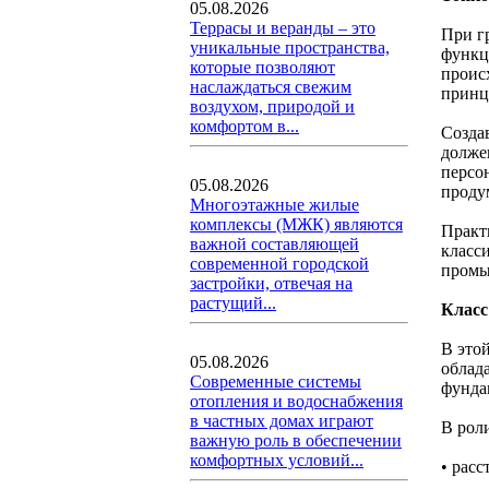
05.08.2026
Террасы и веранды – это
При г
уникальные пространства,
функц
которые позволяют
проис
наслаждаться свежим
принц
воздухом, природой и
комфортом в...
Созда
долже
персо
05.08.2026
проду
Многоэтажные жилые
комплексы (МЖК) являются
Практ
важной составляющей
класс
современной городской
промы
застройки, отвечая на
растущий...
Класс
В это
05.08.2026
облад
Современные системы
фунда
отопления и водоснабжения
в частных домах играют
В рол
важную роль в обеспечении
комфортных условий...
• рас