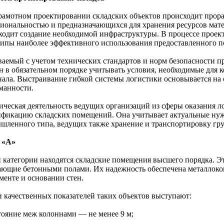
рамотном проектировании складских объектов происходит прор
иональностью и предназначающихся для хранения ресурсов мате
ходит создание необходимой инфраструктуры. В процессе проек
ипы наиболее эффективного использования предоставленного по
ваемый с учетом технических стандартов и норм безопасности п
н в обязательном порядке учитывать условия, необходимые для 
нала. Выстраивание гибкой системы логистики основывается на
манности.
ическая деятельность ведущих организаций из сферы оказания ло
ификацию складских помещений. Она учитывает актуальные ну
шленного типа, ведущих также хранение и транспортировку гру
 «А»
й категории находятся складские помещения высшего порядка. Э
ающие бетонными полами. Их надежность обеспечена металлоко
менте и основании стен.
и качественных показателей таких объектов выступают:
стояние меж колоннами — не менее 9 м;