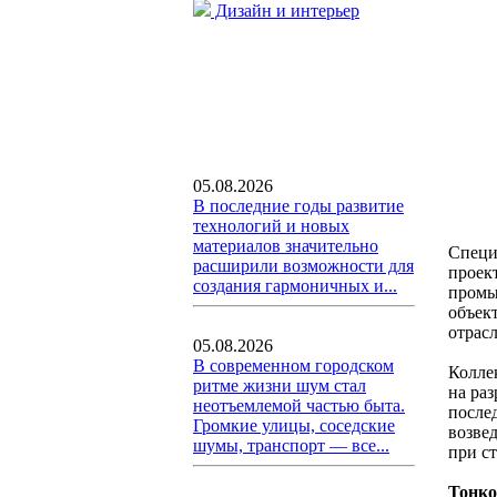
Дизайн и интерьер
05.08.2026
В последние годы развитие
технологий и новых
материалов значительно
Специ
расширили возможности для
проек
создания гармоничных и...
промы
объек
отрас
05.08.2026
В современном городском
Колле
ритме жизни шум стал
на ра
неотъемлемой частью быта.
после
Громкие улицы, соседские
возве
шумы, транспорт — все...
при с
Тонко