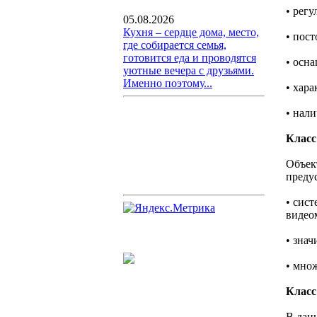
• рег
05.08.2026
Кухня – сердце дома, место,
• пос
где собирается семья,
готовится еда и проводятся
• осн
уютные вечера с друзьями.
Именно поэтому...
• хар
• нал
Класс
Объек
преду
• сис
видео
• зна
• мно
Класс
В дан