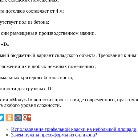
та потолков составляет от 4 м;
утствует пол из бетона;
и они размещены в производственном здании.
 «D»
амый бюджетный вариант складского объекта. Требования к ним
положении их в любых нежилых помещениях;
имальных критериях безопасности;
тупности для грузовых ТС.
нии «Модус-1» воплотит проект в виде современного, практичн
та любого уровня сложности.
Использование грифельной краски на небольшой площади
Зачем нужны пресс-формы из силикона?