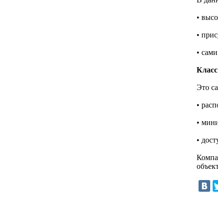
• высо
• прис
• сам
Класс
Это с
• рас
• мин
• дос
Компа
объек