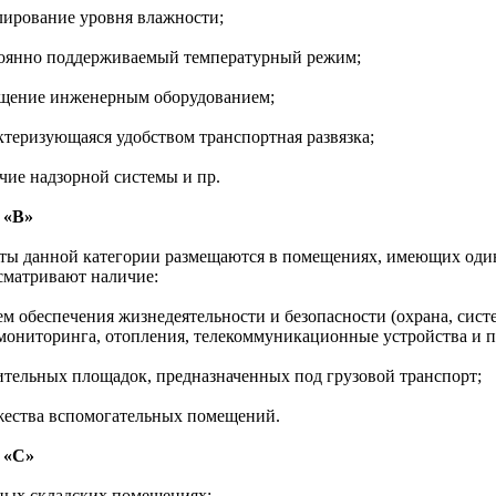
улирование уровня влажности;
тоянно поддерживаемый температурный режим;
ащение инженерным оборудованием;
актеризующаяся удобством транспортная развязка;
ичие надзорной системы и пр.
 «B»
ты данной категории размещаются в помещениях, имеющих один
сматривают наличие:
тем обеспечения жизнедеятельности и безопасности (охрана, сис
мониторинга, отопления, телекоммуникационные устройства и пр
чительных площадок, предназначенных под грузовой транспорт;
жества вспомогательных помещений.
 «С»
ных складских помещениях: