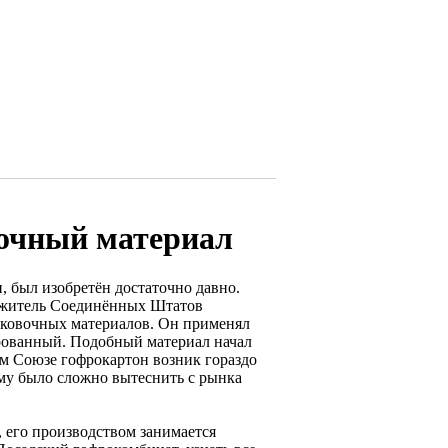
вочный материал
, был изобретён достаточно давно.
да житель Соединённых Штатов
аковочных материалов. Он применял
ированный. Подобный материал начал
ом Союзе гофрокартон возник гораздо
 ему было сложно вытеснить с рынка
 его производством занимается