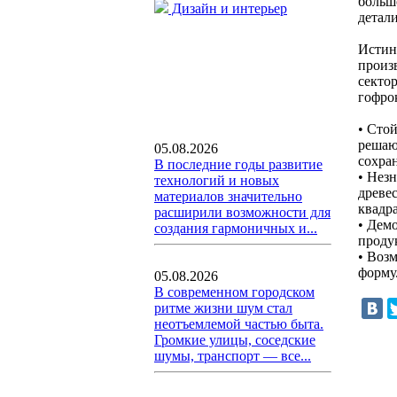
больш
Дизайн и интерьер
детал
Истин
произ
секто
гофро
• Стой
решаю
05.08.2026
сохран
В последние годы развитие
• Нез
технологий и новых
древес
материалов значительно
квадра
расширили возможности для
• Демо
создания гармоничных и...
проду
• Воз
форму
05.08.2026
В современном городском
ритме жизни шум стал
неотъемлемой частью быта.
Громкие улицы, соседские
шумы, транспорт — все...