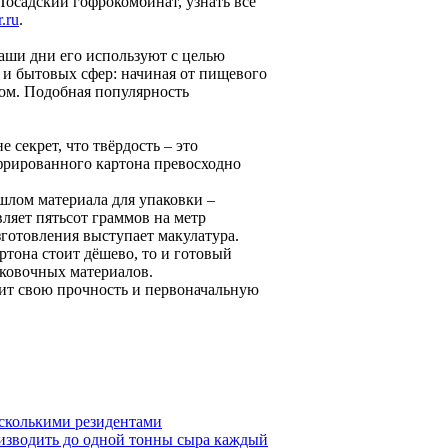
осадский гофрокомбинат, узнать все
.ru
.
аши дни его используют с целью
и бытовых сфер: начиная от пищевого
ром. Подобная популярность
 секрет, что твёрдость – это
фрированного картона превосходно
ошлом материала для упаковки –
вляет пятьсот граммов на метр
изготовления выступает макулатура.
ртона стоит дёшево, то и готовый
аковочных материалов.
тит свою прочность и первоначальную
есколькими резидентами
изводить до одной тонны сыра каждый