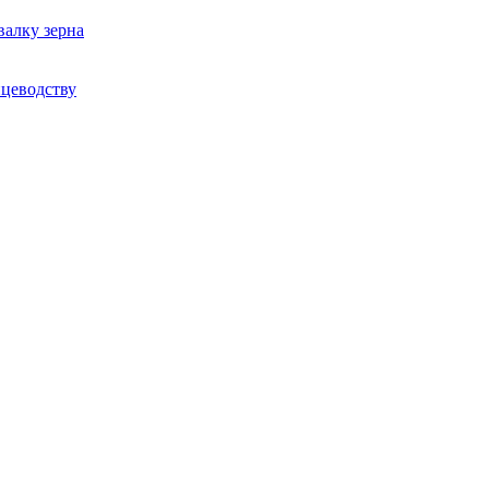
валку зерна
ицеводству