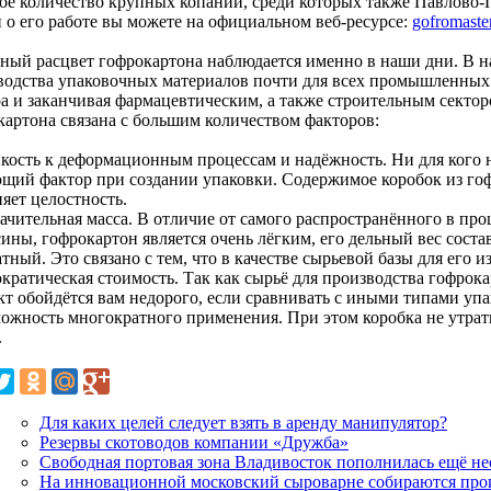
ое количество крупных копаний, среди которых также Павлово-П
и о его работе вы можете на официальном веб-ресурсе:
gofromaster
ный расцвет гофрокартона наблюдается именно в наши дни. В н
водства упаковочных материалов почти для всех промышленных 
ра и заканчивая фармацевтическим, а также строительным секто
картона связана с большим количеством факторов:
кость к деформационным процессам и надёжность. Ни для кого не
щий фактор при создании упаковки. Содержимое коробок из го
яет целостность.
начительная масса. В отличие от самого распространённого в пр
ины, гофрокартон является очень лёгким, его дельный вес соста
тный. Это связано с тем, что в качестве сырьевой базы для его 
кратическая стоимость. Так как сырьё для производства гофрока
кт обойдётся вам недорого, если сравнивать с иными типами уп
можность многократного применения. При этом коробка не утра
.
Для каких целей следует взять в аренду манипулятор?
Резервы скотоводов компании «Дружба»
Свободная портовая зона Владивосток пополнилась ещё н
На инновационной московский сыроварне собираются про