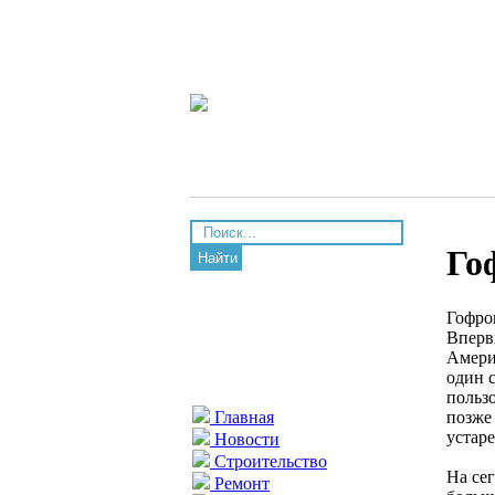
Го
Найти
Гофро
Вперв
Амери
один 
польз
позже 
Главная
устар
Новости
Строительство
На се
Ремонт