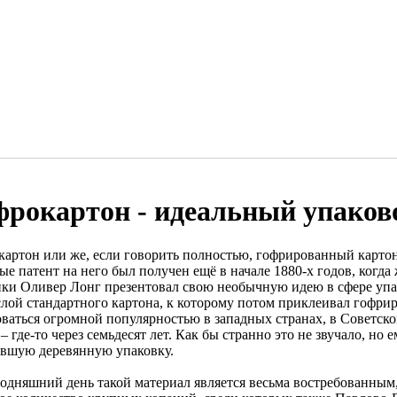
фрокартон - идеальный упако
картон или же, если говорить полностью, гофрированный картон
ые патент на него был получен ещё в начале 1880-х годов, ког
ки Оливер Лонг презентовал свою необычную идею в сфере уп
слой стандартного картона, к которому потом приклеивал гофр
оваться огромной популярностью в западных странах, в Советск
– где-то через семьдесят лет. Как бы странно это не звучало, но
евшую деревянную упаковку.
годняшний день такой материал является весьма востребованным,