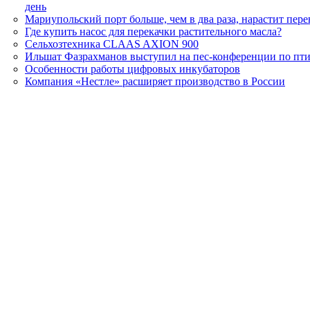
день
Мариупольский порт больше, чем в два раза, нарастит пере
Где купить насос для перекачки растительного масла?
Сельхозтехника CLAAS AXION 900
Ильшат Фазрахманов выступил на пес-конференции по пт
Особенности работы цифровых инкубаторов
Компания «Нестле» расширяет производство в России