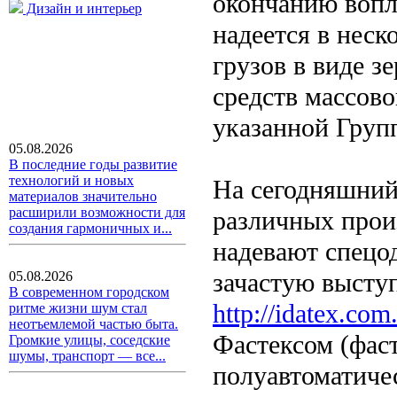
окончанию вопл
Дизайн и интерьер
надеется в неск
грузов в виде з
средств массов
указанной Груп
05.08.2026
В последние годы развитие
технологий и новых
На сегодняшний
материалов значительно
расширили возможности для
различных прои
создания гармоничных и...
надевают спецо
зачастую выступ
05.08.2026
В современном городском
http://idatex.com
ритме жизни шум стал
неотъемлемой частью быта.
Фастексом (фас
Громкие улицы, соседские
шумы, транспорт — все...
полуавтоматиче