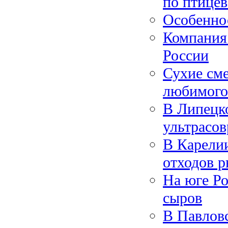
по птицев
Особенно
Компания
России
Сухие сме
любимого
В Липецко
ультрасов
В Карелии
отходов р
На юге Ро
сыров
В Павлов