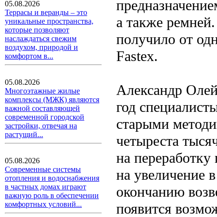
предназначением
05.08.2026
Террасы и веранды – это
а также ремней.
уникальные пространства,
которые позволяют
получило от од
наслаждаться свежим
воздухом, природой и
Fastex.
комфортом в...
05.08.2026
Александр Олей
Многоэтажные жилые
комплексы (МЖК) являются
год специалисты
важной составляющей
современной городской
старыми методи
застройки, отвечая на
растущий...
четыреста тыся
на переработку 
05.08.2026
Современные системы
на увеличение в
отопления и водоснабжения
в частных домах играют
окончанию возв
важную роль в обеспечении
комфортных условий...
появится возмож