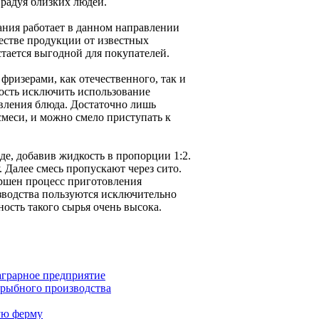
радуя близких людей.
ния работает в данном направлении
честве продукции от известных
стается выгодной для покупателей.
фризерами, как отечественного, так и
ность исключить использование
вления блюда. Достаточно лишь
меси, и можно смело приступать к
де, добавив жидкость в пропорции 1:2.
 Далее смесь пропускают через сито.
ершен процесс приготовления
изводства пользуются исключительно
ость такого сырья очень высока.
аграрное предприятие
 рыбного производства
ую ферму