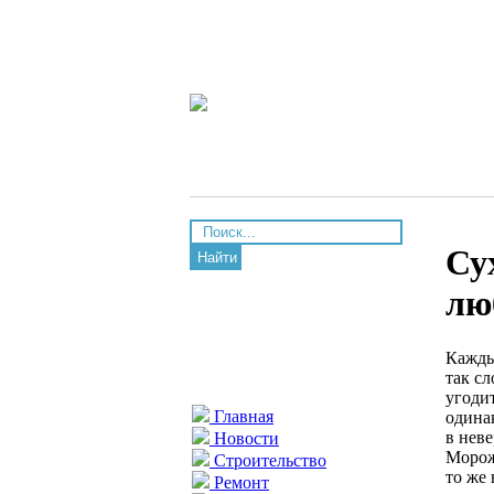
Су
Найти
лю
Кажды
так с
угодит
Главная
одина
в нев
Новости
Морож
Строительство
то же
Ремонт