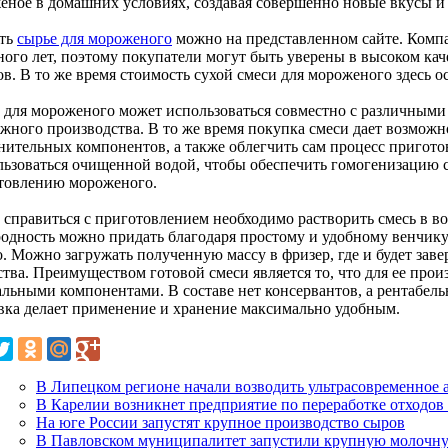
еное в домашних условиях, создавая совершенно новые вкусы и 
ать
сырье для мороженого
можно на представленном сайте. Компа
ного лет, поэтому покупатели могут быть уверены в высоком ка
в. В то же время стоимость сухой смеси для мороженого здесь о
 для мороженого может использоваться совместно с различными 
ежного производства. В то же время покупка смеси дает возмож
нительных компонентов, а также облегчить сам процесс пригото
льзоваться очищенной водой, чтобы обеспечить гомогенизацию с
товлению мороженого.
 справиться с приготовлением необходимо растворить смесь в во
одность можно придать благодаря простому и удобному венчику.
о. Можно загружать полученную массу в фризер, где и будет зав
ства. Преимуществом готовой смеси является то, что для ее про
альными компонентами. В составе нет консервантов, а рентабельн
вка делает применение и хранение максимально удобным.
В Липецком регионе начали возводить ультрасовременное 
В Карелии возникнет предприятие по переработке отходов
На юге России запустят крупное производство сыров
В Павловском муниципалитет запустили крупную молочн