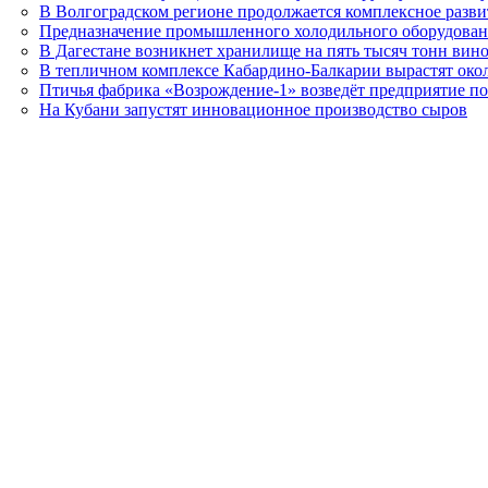
В Волгоградском регионе продолжается комплексное разви
Предназначение промышленного холодильного оборудова
В Дагестане возникнет хранилище на пять тысяч тонн вин
В тепличном комплексе Кабардино-Балкарии вырастят око
Птичья фабрика «Возрождение-1» возведёт предприятие п
На Кубани запустят инновационное производство сыров