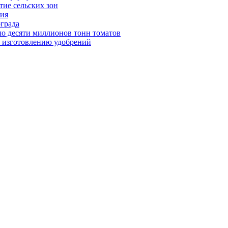
тие сельских зон
ния
ограда
ло десяти миллионов тонн томатов
о изготовлению удобрений