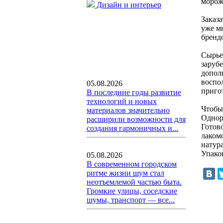
морож
Дизайн и интерьер
Заказ
уже м
брендо
Сырье
заруб
допол
воспо
05.08.2026
приго
В последние годы развитие
технологий и новых
Чтобы
материалов значительно
Однор
расширили возможности для
Готов
создания гармоничных и...
лаком
натур
Упако
05.08.2026
В современном городском
ритме жизни шум стал
неотъемлемой частью быта.
Громкие улицы, соседские
шумы, транспорт — все...