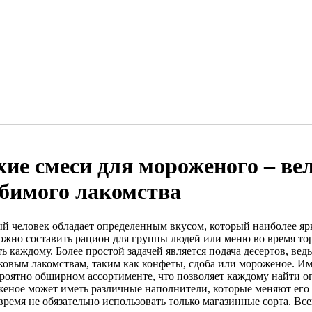
хие смеси для мороженого – в
бимого лакомства
й человек обладает определенным вкусом, который наиболее ярк
ложно составить рацион для группы людей или меню во время то
ь каждому. Более простой задачей является подача десертов, ве
ковым лакомствам, таким как конфеты, сдоба или мороженое. Им
ероятно обширном ассортименте, что позволяет каждому найти о
еное может иметь различные наполнители, которые меняют его 
 время не обязательно использовать только магазинные сорта. В