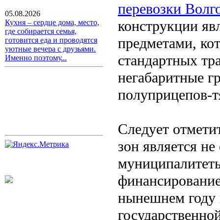
перевозки Волг
05.08.2026
конструкции яв
Кухня – сердце дома, место,
где собирается семья,
предметами, кот
готовится еда и проводятся
уютные вечера с друзьями.
стандартных тр
Именно поэтому...
негабаритные г
полуприцепов-т
Следует отметит
зон является не
муниципалитеты
финансирование.
нынешнем году 
государственно