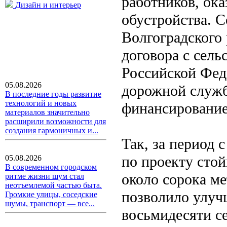
работников, ок
Дизайн и интерьер
обустройства. 
Волгоградского
договора с сел
Российской Феде
05.08.2026
дорожной службо
В последние годы развитие
технологий и новых
финансирование
материалов значительно
расширили возможности для
создания гармоничных и...
Так, за период 
по проекту стой
05.08.2026
В современном городском
около сорока м
ритме жизни шум стал
неотъемлемой частью быта.
позволило улуч
Громкие улицы, соседские
шумы, транспорт — все...
восьмидесяти се