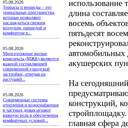
использование т
05.08.2026
Террасы и веранды – это
длина составляе
уникальные пространства,
которые позволяют
восемь объекто
наслаждаться свежим
воздухом, природой и
пятьдесят восе
комфортом в...
реконструирова
05.08.2026
автомобильных 
Многоэтажные жилые
комплексы (МЖК) являются
акушерских пунк
важной составляющей
современной городской
застройки, отвечая на
растущий...
На сегодняшний
предусматриваю
05.08.2026
Современные системы
конструкций, ко
отопления и водоснабжения
в частных домах играют
стройплощадку.
важную роль в обеспечении
комфортных условий...
главная сфера д