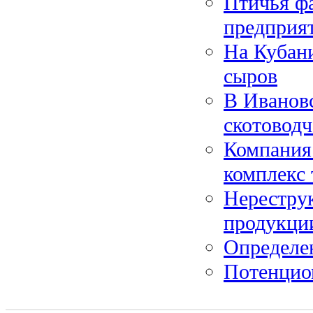
Птичья ф
предприя
На Кубани
сыров
В Ивановс
скотоводч
Компания
комплекс
Нерестру
продукци
Определен
Потенцио