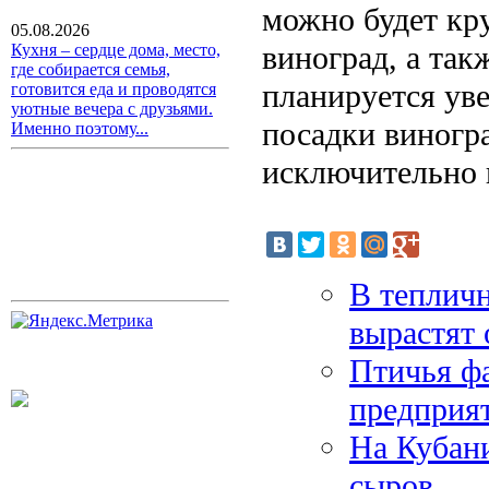
можно будет кр
05.08.2026
виноград, а так
Кухня – сердце дома, место,
где собирается семья,
планируется ув
готовится еда и проводятся
уютные вечера с друзьями.
посадки виногра
Именно поэтому...
исключительно 
В теплич
вырастят 
Птичья ф
предприя
На Кубани
сыров