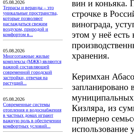
вин и коньяка. 
05.08.2026
Террасы и веранды – это
строчке в Росс
уникальные пространства,
которые позволяют
винограда, уст
наслаждаться свежим
воздухом, природой и
этом у неё есть
комфортом в...
производственн
05.08.2026
хранения.
Многоэтажные жилые
комплексы (МЖК) являются
важной составляющей
современной городской
Керимхан Абасо
застройки, отвечая на
растущий...
запланировано 
муниципальных 
05.08.2026
Современные системы
Кизляра, из су
отопления и водоснабжения
в частных домах играют
примерно семьсо
важную роль в обеспечении
комфортных условий...
использование 