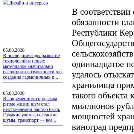
Дизайн и интерьер
В соответствии
обязанности гл
Республики Кер
Общегосударств
05.08.2026
сельскохозяйст
В последние годы развитие
технологий и новых
одиннадцатое по
материалов значительно
расширили возможности для
удалось отыскат
создания гармоничных и...
хранилища прим
такого объекта 
05.08.2026
В современном городском
миллионов рубле
ритме жизни шум стал
неотъемлемой частью быта.
мощностей хран
Громкие улицы, соседские
шумы, транспорт — все...
виноград предп