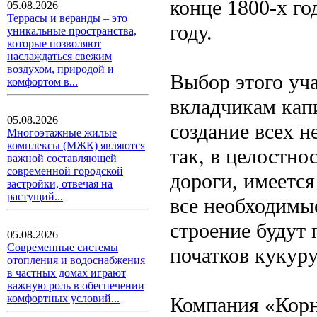
конце 1800-х го
05.08.2026
Террасы и веранды – это
году.
уникальные пространства,
которые позволяют
наслаждаться свежим
воздухом, природой и
Выбор этого уча
комфортом в...
вкладчикам капи
05.08.2026
создание всех 
Многоэтажные жилые
комплексы (МЖК) являются
так, в целостно
важной составляющей
современной городской
дороги, имеетс
застройки, отвечая на
растущий...
все необходимы
строение будут 
05.08.2026
Современные системы
початков кукуру
отопления и водоснабжения
в частных домах играют
важную роль в обеспечении
комфортных условий...
Компания «Корн