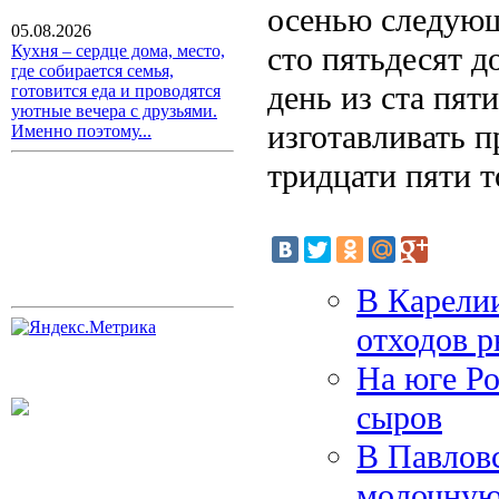
осенью следующ
05.08.2026
сто пятьдесят 
Кухня – сердце дома, место,
где собирается семья,
день из ста пят
готовится еда и проводятся
уютные вечера с друзьями.
изготавливать п
Именно поэтому...
тридцати пяти т
В Карелии
отходов р
На юге Ро
сыров
В Павлов
молочную