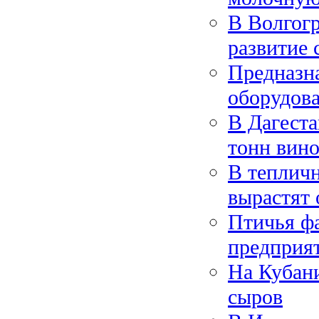
В Волгогр
развитие 
Предназн
оборудов
В Дагеста
тонн вино
В теплич
вырастят 
Птичья ф
предприя
На Кубани
сыров