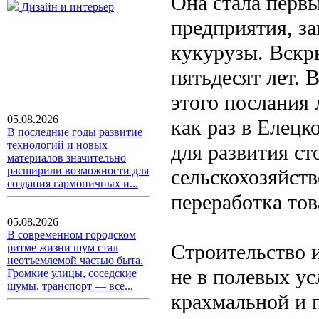
Она стала перв
Дизайн и интерьер
предприятия, з
кукурузы. Вскр
пятьдесят лет. 
этого послания 
05.08.2026
как раз в Елец
В последние годы развитие
технологий и новых
для развития с
материалов значительно
расширили возможности для
сельскохозяйств
создания гармоничных и...
переработка тов
05.08.2026
В современном городском
Строительство 
ритме жизни шум стал
неотъемлемой частью быта.
не в полевых ус
Громкие улицы, соседские
шумы, транспорт — все...
крахмальной и 