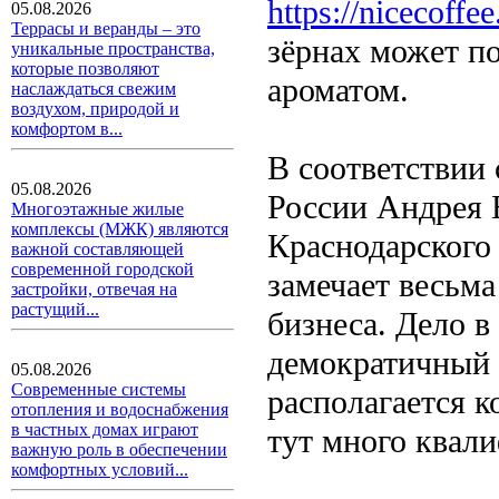
https://nicecoffee
05.08.2026
Террасы и веранды – это
зёрнах может п
уникальные пространства,
которые позволяют
ароматом.
наслаждаться свежим
воздухом, природой и
комфортом в...
В соответствии 
05.08.2026
России Андрея Б
Многоэтажные жилые
комплексы (МЖК) являются
Краснодарского 
важной составляющей
современной городской
замечает весьма
застройки, отвечая на
растущий...
бизнеса. Дело в
демократичный 
05.08.2026
Современные системы
располагается к
отопления и водоснабжения
в частных домах играют
тут много квали
важную роль в обеспечении
комфортных условий...