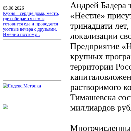
Андрей Бадера 
05.08.2026
«Нестле» присут
Кухня – сердце дома, место,
где собирается семья,
тринадцати лет,
готовится еда и проводятся
уютные вечера с друзьями.
локализации св
Именно поэтому...
Предприятие «Н
крупных програ
территории Рос
капиталовложен
растворимого к
Тимашевска сос
миллиардов руб
Многочисленные