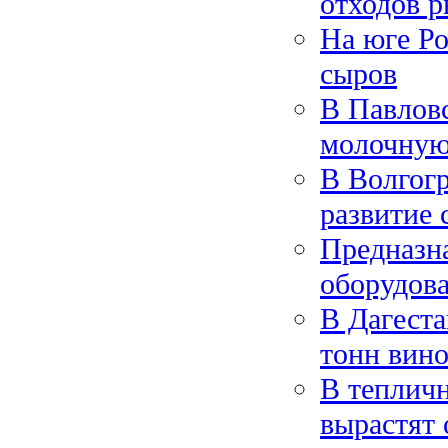
отходов р
На юге Ро
сыров
В Павлов
молочную
В Волгогр
развитие 
Предназн
оборудов
В Дагеста
тонн вино
В теплич
вырастят 