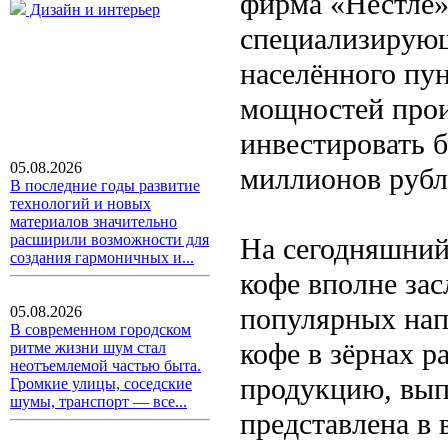
фирма «Нестле»
Дизайн и интерьер
специализирующ
населённого пу
мощностей прои
инвестировать 
05.08.2026
миллионов рубл
В последние годы развитие
технологий и новых
материалов значительно
расширили возможности для
На сегодняшний
создания гармоничных и...
кофе вполне за
популярных нап
05.08.2026
В современном городском
кофе в зёрнах р
ритме жизни шум стал
неотъемлемой частью быта.
продукцию, вып
Громкие улицы, соседские
шумы, транспорт — все...
представлена в 