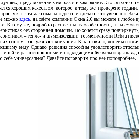
 лучших, представленных на российском рынке. Это связано с те
яется хорошим качеством, которое, к тому же, проверено годами
 прослужат вам максимально долго и сделают это уверенно. Зака
ве можно
здесь
, на сайте компании Окна 2.0 вы можете в любое в
ки. К тому же, подробно расписаны их особенности, и вы сможет
теристиках без сторонней помощи. Но хочется сразу подчеркнуть
теристикам – тепло- и шумоизоляции, герметичности Rehau пре
я их система заслуживает внимания. Как правило, линейки отли
нешнему виду. Однако, решения способны удовлетворить отдельн
т линейки разносторонними и подходящими буквально для каждого
по себе универсальна? Давайте поговорим про нее поподробнее.