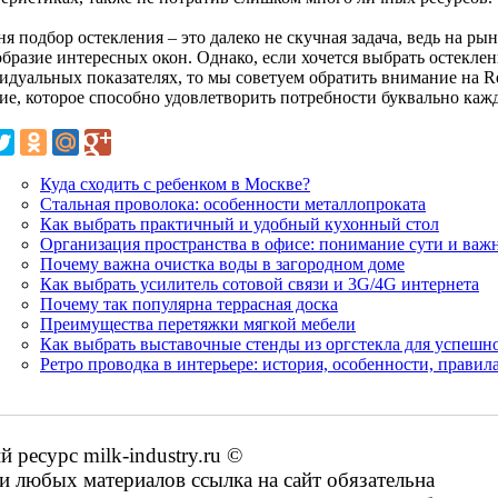
я подбор остекления – это далеко не скучная задача, ведь на ры
бразие интересных окон. Однако, если хочется выбрать остеклен
идуальных показателях, то мы советуем обратить внимание на Re
ие, которое способно удовлетворить потребности буквально кажд
Куда сходить с ребенком в Москве?
Стальная проволока: особенности металлопроката
Как выбрать практичный и удобный кухонный стол
Организация пространства в офисе: понимание сути и важ
Почему важна очистка воды в загородном доме
Как выбрать усилитель сотовой связи и 3G/4G интернета
Почему так популярна террасная доска
Преимущества перетяжки мягкой мебели
Как выбрать выставочные стенды из оргстекла для успешн
Ретро проводка в интерьере: история, особенности, правил
ресурс milk-industry.ru ©
 любых материалов ссылка на сайт обязательна