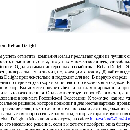
ль Rehau Delight
ы успеть отметить, компания Rehau предлагает одни из лучших о
о это, в частности, с тем, что у них множество линеек, способ
ности. Одна из самых интересных разработок – Rehau Delight. Э
тся универсальным, а значит, подходящим каждому. Давайте выд
а Delight привлекательна и подходит для вас. В первую очередь
ния по периметру створки защищают от сквозняков и осадков. К 
ый выбор. Вы можете получить белый или ламинированный профи
вительно качественная. Она соответствует европейским стандарт
ьзование в климате Российской Федерации. К тому же, как мы уж
рсальное решение, которое подходит и для нестандартных проем
етр теплоизоляции, что действительно важно для поддержания к
рсальные светопрозрачные элементы, которые гарантируют повы
ehau Delight в Москве можно здесь, на сайте
https://okna2-0.ru/okn
е это идеальное решение, если вы хотите подобрать окна быстро
теристиках, также не потратив слишком много личных ресурсов.