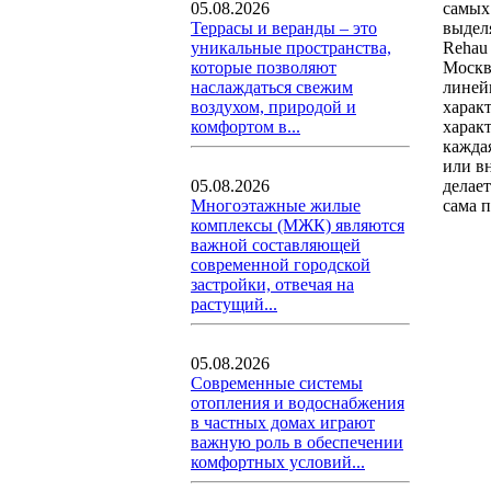
самых
05.08.2026
выдел
Террасы и веранды – это
Rehau
уникальные пространства,
Моск
которые позволяют
линей
наслаждаться свежим
харак
воздухом, природой и
харак
комфортом в...
кажда
или в
делае
05.08.2026
сама 
Многоэтажные жилые
комплексы (МЖК) являются
важной составляющей
современной городской
застройки, отвечая на
растущий...
05.08.2026
Современные системы
отопления и водоснабжения
в частных домах играют
важную роль в обеспечении
комфортных условий...