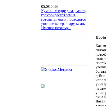
05.08.2026
Кухня – сердце дома, место,
где собирается семья,
готовится еда и проводятся
уютные вечера с друзьями.
Именно поэтому...
Профи
Как м
связан
потреб
являе
систем
утепле
богат
дейст
испол
униве
парам
униве
окна R
Давайт
харак