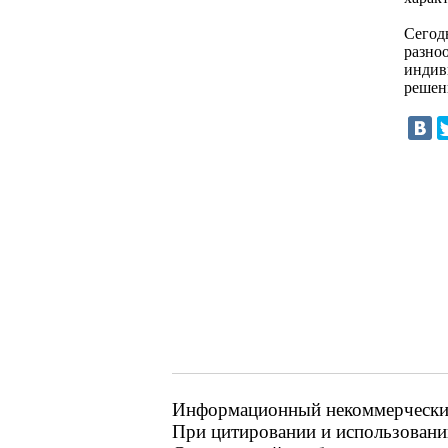
Сегодн
разноо
индив
решен
Информационный некоммерческий 
При цитировании и использовании