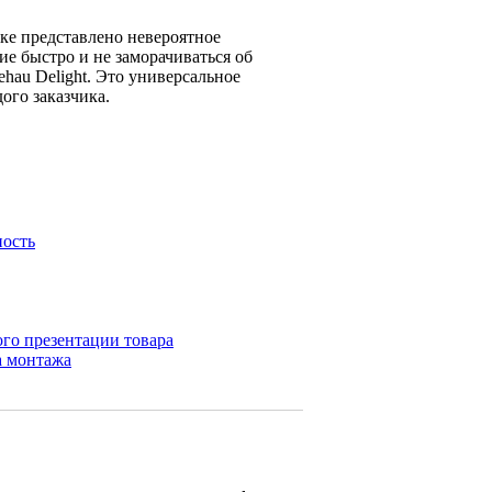
нке представлено невероятное
ие быстро и не заморачиваться об
hau Delight. Это универсальное
ого заказчика.
ность
ого презентации товара
а монтажа