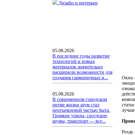
Дизайн и интерьер
05.08.2026
В последние годы развитие
технологий и новых
материалов значительно
расширили возможности для
Окна –
создания гармоничных и...
эмоци
ознак
дейст
05.08.2026
компан
В современном городском
стать
ритме жизни шум стал
лучше
неотъемлемой частью быта.
Громкие улицы, соседские
Произ
шумы, транспорт — все...
Рехау