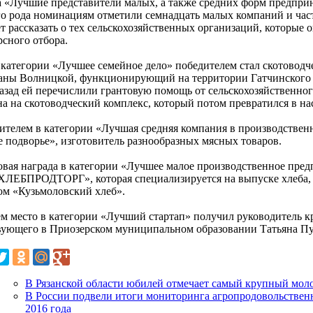
а «Лучшие представители малых, а также средних форм предпри
го рода номинациям отметили семнадцать малых компаний и ча
т рассказать о тех сельскохозяйственных организаций, которые о
рсного отбора.
в категории «Лучшее семейное дело» победителем стал скотовод
аны Волницкой, функционирующий на территории Гатчинского 
назад ей перечислили грантовую помощь от сельскохозяйственно
на на скотоводческий комплекс, который потом превратился в н
ителем в категории «Лучшая средняя компания в производствен
е подворье», изготовитель разнообразных мясных товаров.
овая награда в категории «Лучшее малое производственное пред
ЛЕБПРОДТОРГ», которая специализируется на выпуске хлеба, 
ом «Кузьмоловский хлеб».
ем место в категории «Лучший стартап» получил руководитель к
вующего в Приозерском муниципальном образовании Татьяна Пу
В Рязанской области юбилей отмечает самый крупный мо
В России подвели итоги мониторинга агропродовольствен
2016 года