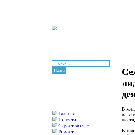
Се
Найти
ли
де
В кон
Главная
власт
шести
Новости
Строительство
В ход
Ремонт