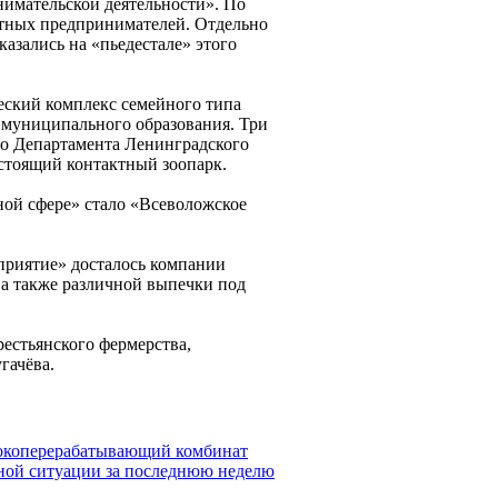
нимательской деятельности». По
стных предпринимателей. Отдельно
казались на «пьедестале» этого
ческий комплекс семейного типа
муниципального образования. Три
го Департамента Ленинградского
астоящий контактный зоопарк.
ной сфере» стало «Всеволожское
приятие» досталось компании
а также различной выпечки под
рестьянского фермерства,
гачёва.
локоперерабатывающий комбинат
ной ситуации за последнюю неделю