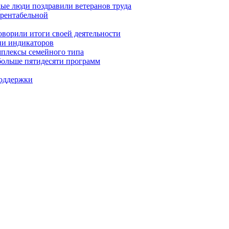
дые люди поздравили ветеранов труда
 рентабельной
ворили итоги своей деятельности
ии индикаторов
мплексы семейного типа
больше пятидесяти программ
поддержки