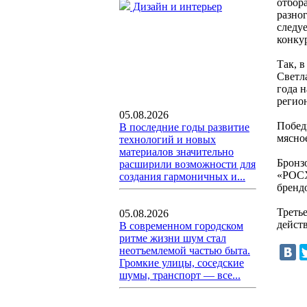
отбор
Дизайн и интерьер
разно
следуе
конку
Так, 
Светл
года 
регио
05.08.2026
Побед
В последние годы развитие
мясно
технологий и новых
материалов значительно
Бронз
расширили возможности для
«РОСХ
создания гармоничных и...
бренд
Треть
05.08.2026
дейст
В современном городском
ритме жизни шум стал
неотъемлемой частью быта.
Громкие улицы, соседские
шумы, транспорт — все...