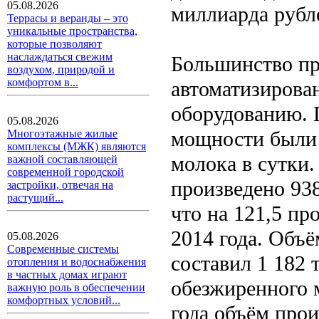
05.08.2026
миллиарда рубл
Террасы и веранды – это
уникальные пространства,
которые позволяют
наслаждаться свежим
Большинство пр
воздухом, природой и
комфортом в...
автоматизирова
оборудованию. 
05.08.2026
мощности были 
Многоэтажные жилые
комплексы (МЖК) являются
молока в сутки.
важной составляющей
современной городской
произведено 93
застройки, отвечая на
растущий...
что на 121,5 пр
2014 года. Объё
05.08.2026
Современные системы
составил 1 182 
отопления и водоснабжения
в частных домах играют
обезжиренного 
важную роль в обеспечении
комфортных условий...
года объём прои