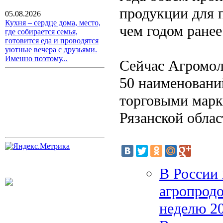
продукции для п
05.08.2026
Кухня – сердце дома, место,
чем годом ранее
где собирается семья,
готовится еда и проводятся
уютные вечера с друзьями.
Именно поэтому...
Сейчас Агромол
50 наименовани
торговыми марк
Рязанской облас
В России 
агропрод
неделю 20