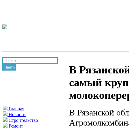
В Рязанско
Найти
самый кру
молокопер
Главная
В Рязанской об
Новости
Агромолкомбина
Строительство
Ремонт