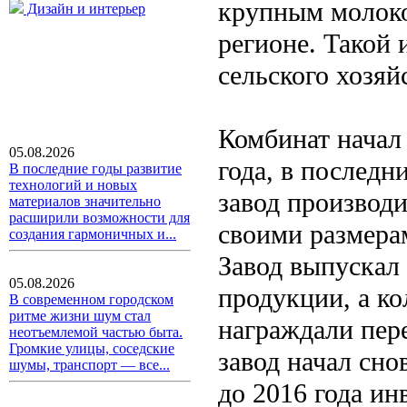
крупным молок
Дизайн и интерьер
регионе. Такой
сельского хозяй
Комбинат начал
05.08.2026
года, в последн
В последние годы развитие
технологий и новых
завод производи
материалов значительно
расширили возможности для
своими размера
создания гармоничных и...
Завод выпускал
05.08.2026
продукции, а ко
В современном городском
ритме жизни шум стал
награждали пер
неотъемлемой частью быта.
Громкие улицы, соседские
завод начал сно
шумы, транспорт — все...
до 2016 года ин