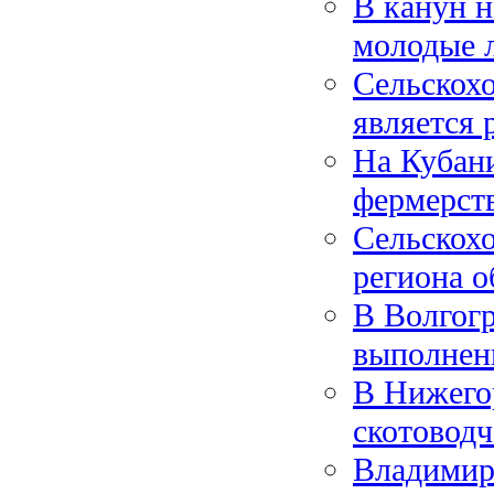
В канун н
молодые л
Сельскохо
является 
На Кубани
фермерст
Сельскох
региона о
В Волгогр
выполнен
В Нижего
скотоводч
Владимир