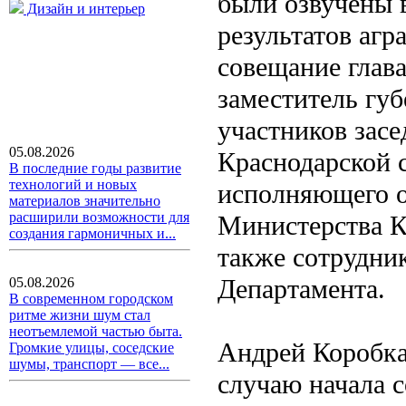
были озвучены 
Дизайн и интерьер
результатов агр
совещание глава
заместитель гу
участников зас
05.08.2026
Краснодарской 
В последние годы развитие
технологий и новых
исполняющего о
материалов значительно
расширили возможности для
Министерства К
создания гармоничных и...
также сотрудник
Департамента.
05.08.2026
В современном городском
ритме жизни шум стал
неотъемлемой частью быта.
Андрей Коробка
Громкие улицы, соседские
шумы, транспорт — все...
случаю начала с