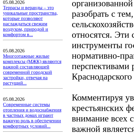
организованной
05.08.2026
Террасы и веранды – это
разобрать с тем
уникальные пространства,
которые позволяют
сельскохозяйств
наслаждаться свежим
воздухом, природой и
относятся. Эти 
комфортом в...
инструменты го
05.08.2026
нормативно-прав
Многоэтажные жилые
комплексы (МЖК) являются
перспективами 
важной составляющей
современной городской
Краснодарского 
застройки, отвечая на
растущий...
Комментируя ув
05.08.2026
Современные системы
крестьянских ф
отопления и водоснабжения
в частных домах играют
внимание всех с
важную роль в обеспечении
комфортных условий...
важной являетс