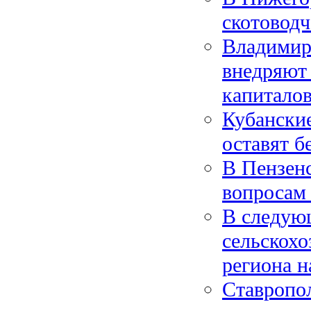
скотоводч
Владимир
внедряют
капитало
Кубанские
оставят б
В Пензенс
вопросам
В следующ
сельскохо
региона н
Ставропол