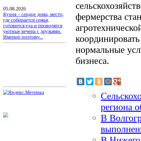
сельскохозяйств
05.08.2026
фермерства стан
Кухня – сердце дома, место,
где собирается семья,
агротехническо
готовится еда и проводятся
уютные вечера с друзьями.
координировать
Именно поэтому...
нормальные усл
бизнеса.
Сельскох
региона о
В Волгогр
выполнен
В Нижего