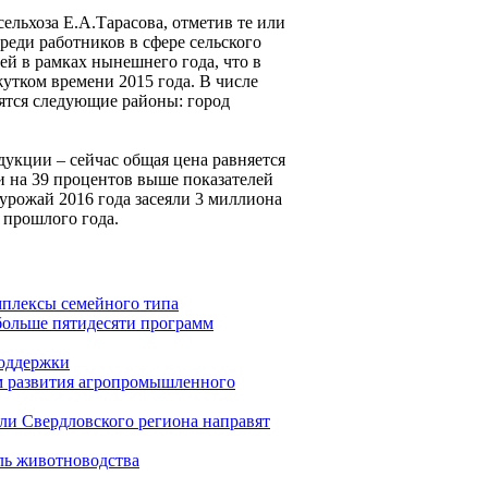
ельхоза Е.А.Тарасова, отметив те или
реди работников в сфере сельского
лей в рамках нынешнего года, что в
утком времени 2015 года. В числе
ятся следующие районы: город
укции – сейчас общая цена равняется
 и на 39 процентов выше показателей
урожай 2016 года засеяли 3 миллиона
ь прошлого года.
мплексы семейного типа
больше пятидесяти программ
поддержки
ам развития агропромышленного
сли Свердловского региона направят
ль животноводства