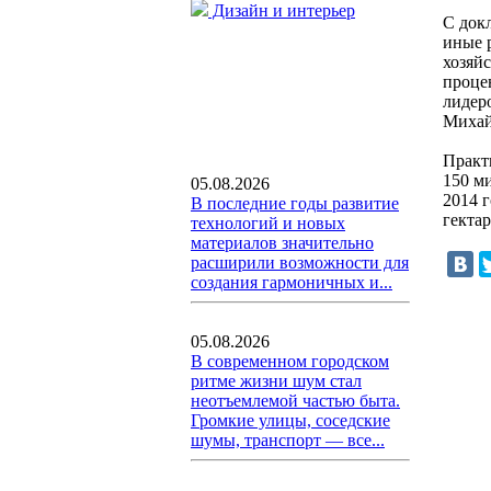
Дизайн и интерьер
С докл
иные 
хозяйс
проце
лидер
Михай
Практ
150 ми
05.08.2026
2014 
В последние годы развитие
гектар
технологий и новых
материалов значительно
расширили возможности для
создания гармоничных и...
05.08.2026
В современном городском
ритме жизни шум стал
неотъемлемой частью быта.
Громкие улицы, соседские
шумы, транспорт — все...