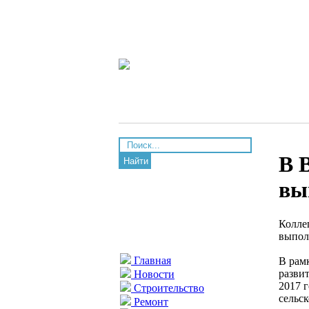
В 
Найти
вы
Колле
выпол
Главная
В рам
разви
Новости
2017 
Строительство
сельс
Ремонт