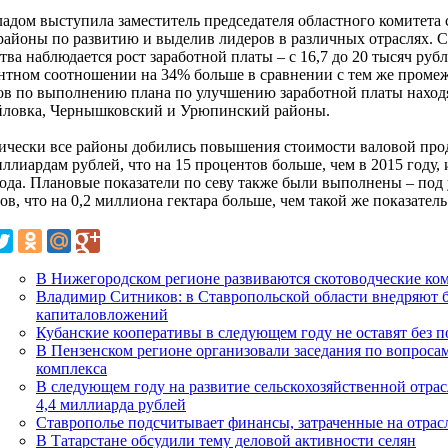
адом выступила заместитель председателя областного комитета с
районы по развитию и выделив лидеров в различных отраслях. С
тва наблюдается рост заработной платы – с 16,7 до 20 тысяч руб
нтном соотношении на 34% больше в сравнении с тем же промеж
ов по выполнению плана по улучшению заработной платы наход
ловка, Чернышковский и Урюпинский районы.
ически все районы добились повышения стоимости валовой прод
ллиардам рублей, что на 15 процентов больше, чем в 2015 году,
года. Плановые показатели по севу также были выполнены – под 
ов, что на 0,2 миллиона гектара больше, чем такой же показател
В Нижегородском регионе развиваются скотоводческие ко
Владимир Ситников: в Ставропольской области внедряют 
капиталовложений
Кубанские кооперативы в следующем году не оставят без 
В Пензенском регионе организовали заседания по вопрос
комплекса
В следующем году на развитие сельскохозяйственной отра
4,4 миллиарда рублей
Ставрополье подсчитывает финансы, затраченные на отрас
В Татарстане обсудили тему деловой активности селян