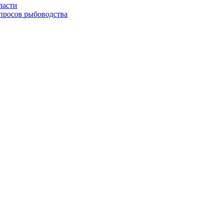
ласти
просов рыбоводства