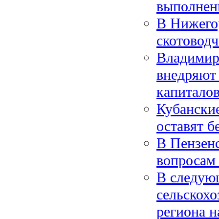
выполнен
В Нижего
скотоводч
Владимир
внедряют
капитало
Кубанские
оставят б
В Пензенс
вопросам
В следующ
сельскохо
региона н