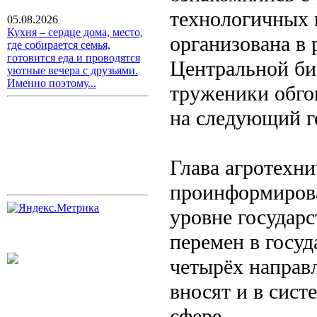
технологичных 
05.08.2026
Кухня – сердце дома, место,
организована в 
где собирается семья,
готовится еда и проводятся
Центральной би
уютные вечера с друзьями.
Именно поэтому...
труженики обго
на следующий г
Глава агротехн
проинформирова
уровне государ
перемен в госу
четырёх направ
вносят и в сист
сфере.