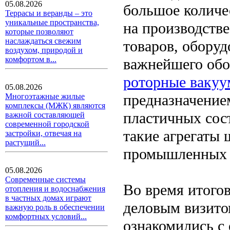
05.08.2026
большое количе
Террасы и веранды – это
уникальные пространства,
на производств
которые позволяют
наслаждаться свежим
товаров, обору
воздухом, природой и
комфортом в...
важнейшего обо
роторные вакуу
05.08.2026
предназначение
Многоэтажные жилые
комплексы (МЖК) являются
пластичных сост
важной составляющей
современной городской
такие агрегаты
застройки, отвечая на
растущий...
промышленных 
05.08.2026
Современные системы
Во время итогов
отопления и водоснабжения
в частных домах играют
деловым визито
важную роль в обеспечении
комфортных условий...
ознакомились с